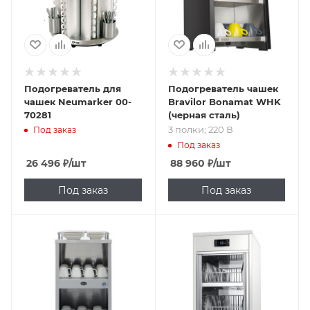
Подогреватель для
Подогреватель чашек
чашек Neumarker 00-
Bravilor Bonamat WHK
70281
(черная сталь)
3 полки; 220 В
Под заказ
Под заказ
26 496
₽
/шт
88 960
₽
/шт
Под заказ
Под заказ
Подпись к товару
Подпись к товару
для чашек;
от 50 до 90 °C; 220
настольный; 220 В
В; 0.7 кВт