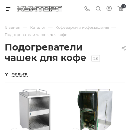
0
—
—
—
Главная
Каталог
Кофеварки и кофемашины
Подогреватели чашек для кофе
Подогреватели
чашек для кофе
28
ФИЛЬТР
Подпись к товару
2 полки; 220 В;
0.14 кВт