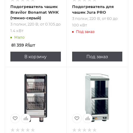
Подогреватель чашек
Подогреватель для
Bravilor Bonamat WHK
чашек Jura PRO
(темно-серый)
3 полки; 220 В; от 60 до
3 полки; 220 В; от 0.105 до
100 кВт
1.4 кВт
Под заказ
Мало
81 359
₽
/шт
В корзину
Под заказ
Подпись к товару
2 полки; 220 В;
0.23 кВт