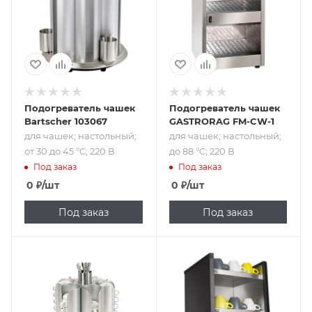
до 45 °C; 220 В
°C; 220 В
Подогреватель чашек
Подогреватель чашек
Bartscher 103067
GASTRORAG FM-CW-1
для чашек; настольный;
для чашек; настольный;
от 30 до 45 °C; 220 В
до 88 °C; 220 В
Под заказ
Под заказ
0
₽
/шт
0
₽
/шт
Под заказ
Под заказ
Подпись к товару
3 полки; 220 В