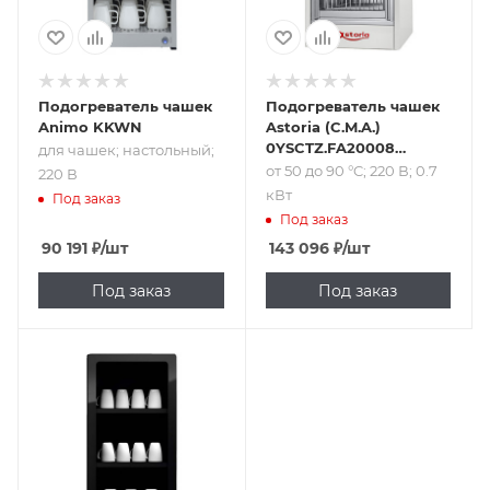
Подогреватель чашек
Подогреватель чашек
Animo KKWN
Astoria (C.M.A.)
0YSCTZ.FA20008
для чашек; настольный;
черный
от 50 до 90 °C; 220 В; 0.7
220 В
кВт
Под заказ
Под заказ
90 191
₽
/шт
143 096
₽
/шт
Под заказ
Под заказ
Подпись к товару
3 полки; 220 В; 0.12
кВт