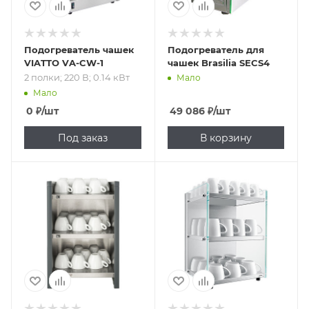
Подогреватель чашек
Подогреватель для
VIATTO VA-CW-1
чашек Brasilia SECS4
2 полки; 220 В; 0.14 кВт
Мало
Мало
0
₽
/шт
49 086
₽
/шт
Под заказ
В корзину
Подпись к товару
Подпись к товару
3 полки; 220 В; от
3 полки; 220 В; от
0.105 до 1.4 кВт
60 до 100 кВт