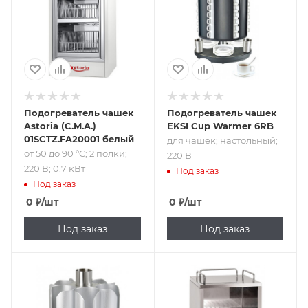
кВт
Подогреватель чашек
Подогреватель чашек
Astoria (C.M.A.)
EKSI Cup Warmer 6RB
01SCTZ.FA20001 белый
для чашек; настольный;
от 50 до 90 °C; 2 полки;
220 В
220 В; 0.7 кВт
Под заказ
Под заказ
0
₽
/шт
0
₽
/шт
Под заказ
Под заказ
Подпись к товару
Подпись к товару
для чашек;
для чашек;
настольный; от 30
настольный; до 88