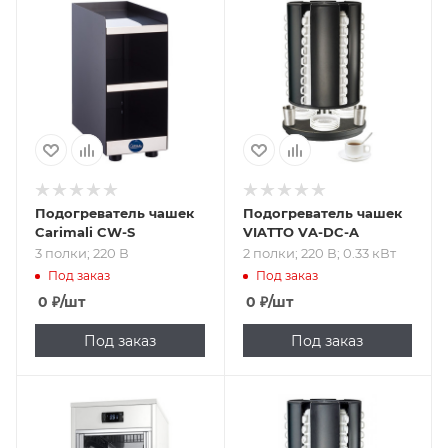
Подпись к товару
Подпись к товару
3 полки; 220 В
2 полки; 220 В;
0.33 кВт
Подогреватель чашек
Подогреватель чашек
Carimali CW-S
VIATTO VA-DC-A
3 полки; 220 В
2 полки; 220 В; 0.33 кВт
Под заказ
Под заказ
0
₽
/шт
0
₽
/шт
Под заказ
Под заказ
Подпись к товару
Подпись к товару
от 50 до 90 °C; 2
для чашек;
полки; 220 В; 0.7
настольный; 220 В