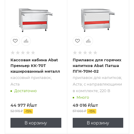
кассовый
прилавок для
прилавок; Аста
напитков; Аста; с
направляющими
в комплекте; 220
В
Кассовая кабина Abat
Прилавок для горячих
Премьер КК-70Т
напитков Abat Патша
кашированный металл
ПГН-70М-02
кассовый прилавок;
прилавок для напитков;
Аста
Аста; с направляющими
в комплекте; 220 В
Достаточно
Много
44 977
₽
/шт
49 016
₽
/шт
52 915
₽
57 666
₽
-
15
%
-
15
%
В корзину
В корзину