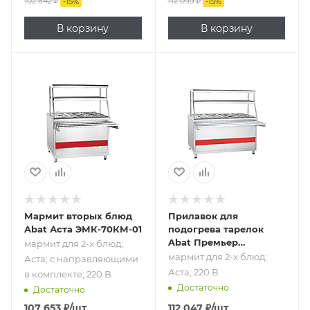
102 642
₽
112 099
₽
-
15
%
-
15
%
В корзину
В корзину
Подпись к товару
Подпись к товару
мармит для 2-х
мармит для 2-х
блюд; Аста; с
блюд; Аста; 220 В
направляющими
в комплекте; 220
В
Мармит вторых блюд
Прилавок для
Abat Аста ЭМК-70КМ-01
подогрева тарелок
Abat Премьер
мармит для 2-х блюд;
ПТЭ-70Т-80
мармит для 2-х блюд;
Аста; с направляющими
кашированный металл
Аста; 220 В
в комплекте; 220 В
Достаточно
Достаточно
107 653
₽
/шт
112 047
₽
/шт