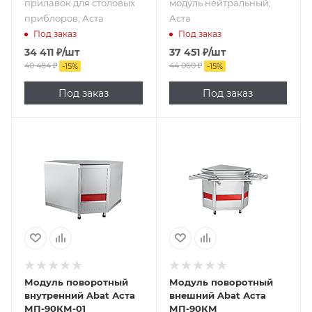
прилавок для столовых
модуль нейтральный;
приблоров; Аста
Аста
Под заказ
Под заказ
34 411
₽
/шт
37 451
₽
/шт
40 484
₽
44 060
₽
-
15
%
-
15
%
Под заказ
Под заказ
Подпись к товару
Подпись к товару
модуль
модуль
нейтральный;
нейтральный;
Аста
Аста
Модуль поворотный
Модуль поворотный
внутренний Abat Аста
внешний Abat Аста
МП-90КМ-01
МП-90КМ