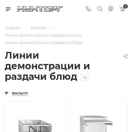
0
—
—
Главная
Каталог
—
Линии демонстрации и раздачи блюд
Линии демонстрации и раздачи блюд
Линии
демонстрации и
раздачи блюд
34
ФИЛЬТР
Подпись к товару
модуль
нейтральный;
Аста