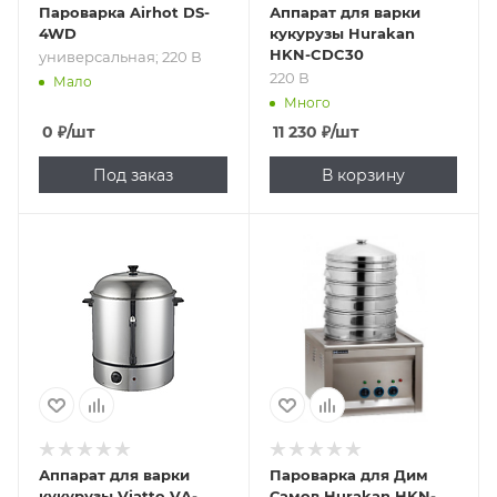
Пароварка Airhot DS-
Аппарат для варки
4WD
кукурузы Hurakan
HKN-CDC30
универсальная; 220 В
220 В
Мало
Много
0
₽
/шт
11 230
₽
/шт
Под заказ
В корзину
Подпись к товару
Подпись к товару
220 В
для дим-самов; 5
корзин; 380 В
Аппарат для варки
Пароварка для Дим
кукурузы Viatto VA-
Самов Hurakan HKN-