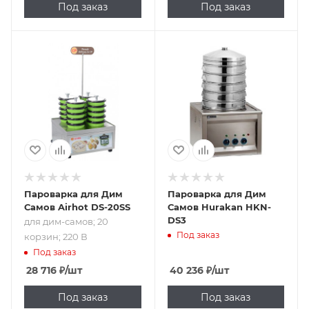
Под заказ
Под заказ
Подпись к товару
для дим-самов; 20
корзин; 220 В
Пароварка для Дим
Пароварка для Дим
Самов Airhot DS-20SS
Самов Hurakan HKN-
DS3
для дим-самов; 20
Под заказ
корзин; 220 В
Под заказ
28 716
₽
/шт
40 236
₽
/шт
Под заказ
Под заказ