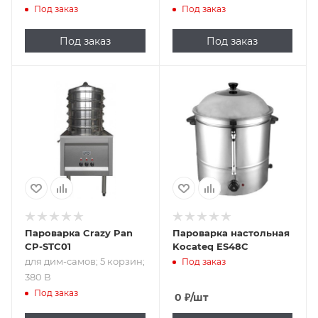
Под заказ
Под заказ
Под заказ
Под заказ
Подпись к товару
для дим-самов; 5
корзин; 380 В
Пароварка Crazy Pan
Пароварка настольная
CP-STC01
Kocateq ES48C
для дим-самов; 5 корзин;
Под заказ
380 В
Под заказ
0
₽
/шт