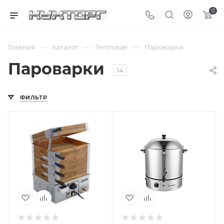
0
—
—
—
Главная
Каталог
Тепловое
Пароварки
Пароварки
14
ФИЛЬТР
Подпись к товару
Подпись к товару
универсальная;
220 В
220 В