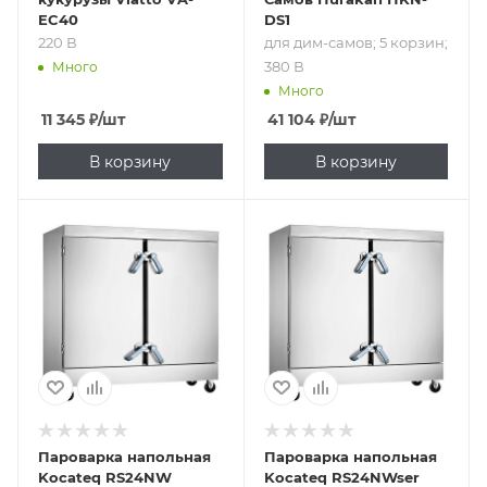
EC40
DS1
220 В
для дим-самов; 5 корзин;
380 В
Много
Много
11 345
₽
/шт
41 104
₽
/шт
В корзину
В корзину
Пароварка напольная
Пароварка напольная
Kocateq RS24NW
Kocateq RS24NWser