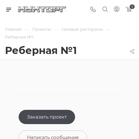
0
—
—
—
Главная
Проекты
Сетевые рестораны
Реберная №1
Реберная №1
Заказать проект
Написать сообщение