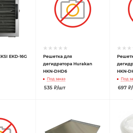
KSI EKD-16G
Решетка для
Решетк
дегидратора Hurakan
дегидр
HKN-DHD6
HKN-D
Под заказ
Под за
535
₽
/шт
697
₽