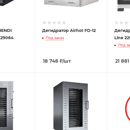
HENDI
Дегидратор Airhot FD-12
Дегидр
229064
Line 2
Под заказ
Под за
18 748
₽
/шт
21 881