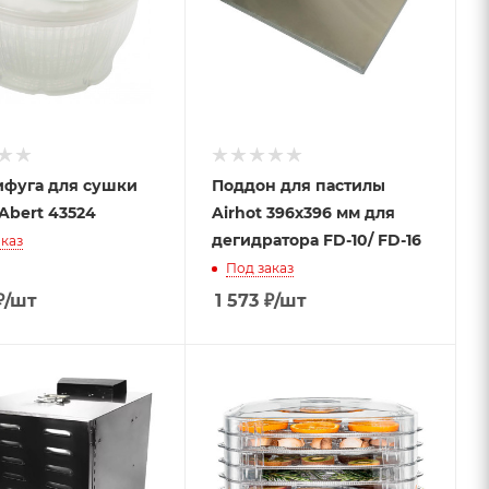
фуга для сушки
Поддон для пастилы
 Abert 43524
Airhot 396х396 мм для
дегидратора FD-10/ FD-16
каз
Под заказ
₽
/шт
1 573
₽
/шт