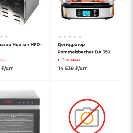
атор Hualian HFD-
Дегидратор
Rommelsbacher DA 350
каз
Под заказ
₽
/шт
14 538
₽
/шт