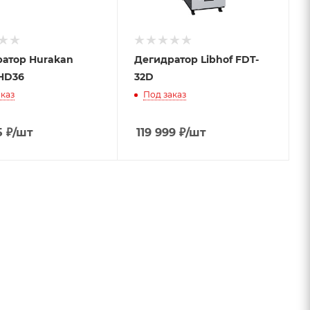
атор Hurakan
Дегидратор Libhof FDT-
HD36
32D
каз
Под заказ
5
₽
/шт
119 999
₽
/шт