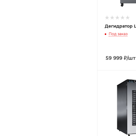
Дегидратор L
Под заказ
59 999
₽
/шт