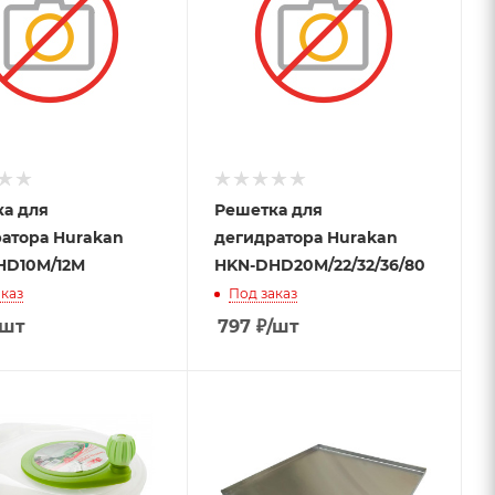
а для
Решетка для
атора Hurakan
дегидратора Hurakan
HD10M/12M
HKN-DHD20M/22/32/36/80
каз
Под заказ
/шт
797
₽
/шт