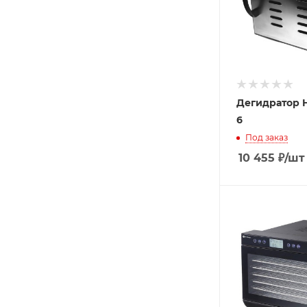
Дегидратор H
6
Под заказ
10 455
₽
/шт