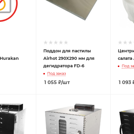
Поддон для пастилы
Центри
 Hurakan
Airhot 290X290 мм для
салата
дегидратора FD-6
Под за
Под заказ
1 055
₽
/шт
1 093