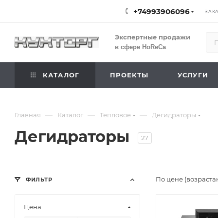
+74993906096
ЗАК
Экспертные продажи
в сфере HoReCa
КАТАЛОГ
ПРОЕКТЫ
УСЛУГИ
—
—
—
Главная
Каталог
Тепловое
Дегидраторы
Дегидраторы
27
По цене (возраста
ФИЛЬТР
Цена