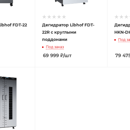
ibhof FDT-22
Дегидратор Libhof FDT-
Дегидр
22R с круглыми
HKN-D
поддонами
Под за
Под заказ
69 999
₽
/шт
79 47