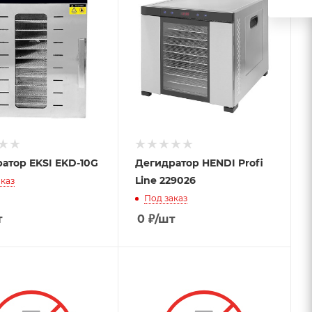
атор EKSI EKD-10G
Дегидратор HENDI Profi
Line 229026
каз
Под заказ
т
0
₽
/шт