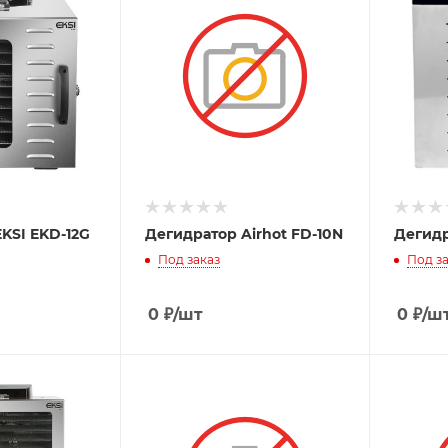
KSI EKD-12G
Дегидратор Airhot FD-10N
Дегидр
Под заказ
Под за
0
₽
/шт
0
₽
/ш