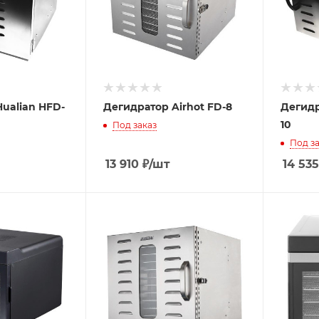
ualian HFD-
Дегидратор Airhot FD-8
Дегидр
10
Под заказ
Под за
13 910
₽
/шт
14 535