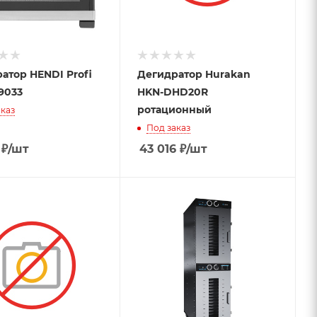
атор HENDI Profi
Дегидратор Hurakan
29033
HKN-DHD20R
ротационный
каз
Под заказ
₽
/шт
43 016
₽
/шт