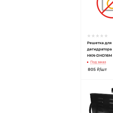
Решетка для
дегидратора
HKN-DHD16M
Под заказ
805
₽
/шт