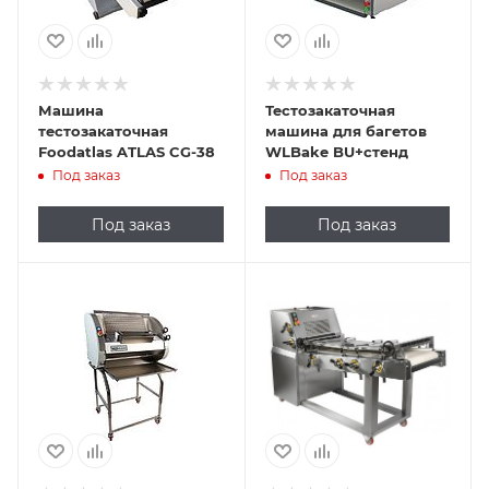
Машина
Тестозакаточная
тестозакаточная
машина для багетов
Foodatlas ATLAS CG-38
WLBake BU+стенд
Под заказ
Под заказ
Под заказ
Под заказ
Подпись к товару
напольная; 2500
шт/час; 400 мм; от
50 до 1200 г