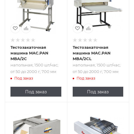
2000 г; 700 мм
2000 г; 700 мм
Тестозакаточная
Тестозакаточная
машина MAC.PAN
машина MAC.PAN
MBA/2C
MBA/2CL
напольная; 1500 шт/час;
напольная; 1500 шт/час;
от 50 до 2000 г; 700 мм
от 50 до 2000 г; 700 мм
Под заказ
Под заказ
Под заказ
Под заказ
Подпись к товару
Подпись к товару
настольная; 800
настольная; 800
шт/час
шт/час; от 10 до
350 г; 380 В