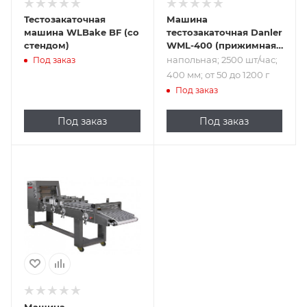
Тестозакаточная
Машина
машина WLBake BF (со
тестозакаточная Danler
стендом)
WML-400 (прижимная
плата)
напольная; 2500 шт/час;
Под заказ
400 мм; от 50 до 1200 г
Под заказ
Под заказ
Под заказ
Подпись к товару
напольная; 3600
шт/час; 550 мм; от
150 до 800 г; 500
мм; 220 В
Машина