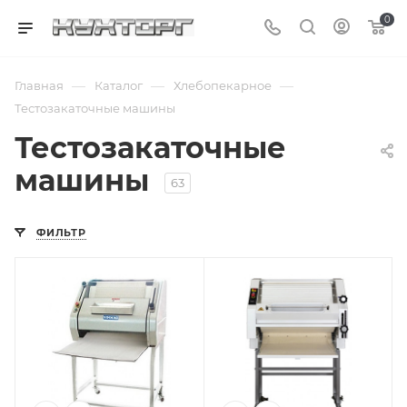
0
—
—
—
Главная
Каталог
Хлебопекарное
Тестозакаточные машины
Тестозакаточные
машины
63
ФИЛЬТР
Подпись к товару
Подпись к товару
напольная; от
напольная; от 50
1000 до 2500 шт/
до 2000 г; 380 В
час; 780 мм; от 50
до 900 г; 380 В