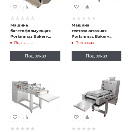
Машина
Машина
багетоформующая
тестозакаточная
Porlanmaz Bakery
Porlanmaz Bakery
Machinery PMDM 700
Machinery PMDM 450
Под заказ
Под заказ
Под заказ
Под заказ