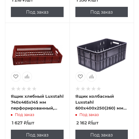
1 218
₽
/шт
1 336
₽
/шт
Под заказ
Под заказ
Ящик хлебный Luxstahl
Ящик колбасный
740х465х145 мм
Luxstahl
перфорированный,
600х400х250(260) мм
ПЭНД [Х 3.3]
перфорированные
Под заказ
Под заказ
бока, сплошное дно,
1 627
₽
/шт
2 162
₽
/шт
ПЭНД [ЯК-253]
Под заказ
Под заказ