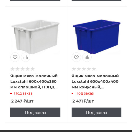
Ящик мясо-молочный
Ящик мясо-молочный
Luxstahl 600х400х350
Luxstahl 600х400х400
мм сплошной, ПЭНД
мм конусный,
[603]
сплошной [605]
Под заказ
Под заказ
2 247
₽
/шт
2 471
₽
/шт
Под заказ
Под заказ