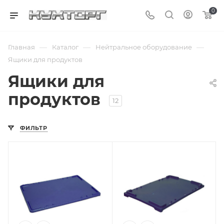
0
—
—
—
Главная
Каталог
Нейтральное оборудование
Ящики для продуктов
Ящики для
продуктов
12
ФИЛЬТР