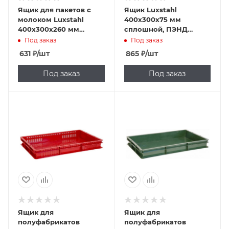
Ящик для пакетов с
Ящик Luxstahl
молоком Luxstahl
400х300х75 мм
400х300х260 мм
сплошной, ПЭНД
сплошной, финпак,
[700.03.02 ГД]
Под заказ
Под заказ
ПЭНД
631
₽
/шт
865
₽
/шт
Под заказ
Под заказ
Ящик для
Ящик для
полуфабрикатов
полуфабрикатов