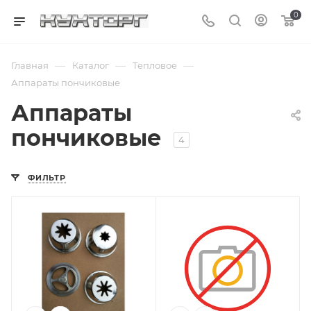
0
—
—
—
Главная
Каталог
Тепловое
Аппараты пончиковые
Аппараты
пончиковые
4
ФИЛЬТР