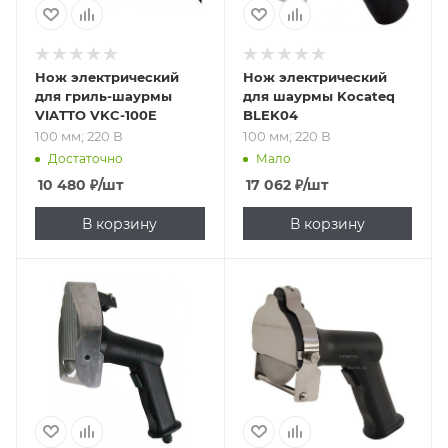
Нож электрический
Нож электрический
для гриль-шаурмы
для шаурмы Kocateq
VIATTO VKC-100E
BLEK04
100 мм; 220 В
100 мм; 220 В
Достаточно
Мало
10 480
₽
/шт
17 062
₽
/шт
В корзину
В корзину
Подпись к товару
100 мм; 220 В