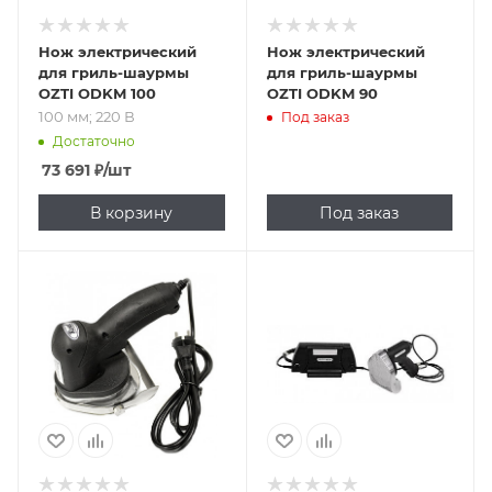
Нож электрический
Нож электрический
для гриль-шаурмы
для гриль-шаурмы
OZTI ODKM 100
OZTI ODKM 90
100 мм; 220 В
Под заказ
Достаточно
73 691
₽
/шт
В корзину
Под заказ
Подпись к товару
60 кг/час; 220 В