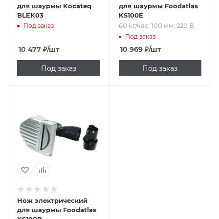
для шаурмы Kocateq
для шаурмы Foodatlas
BLEK03
KS100E
60 кг/час; 100 мм; 220 В
Под заказ
Под заказ
10 477
₽
/шт
10 969
₽
/шт
Под заказ
Под заказ
Подпись к товару
60 кг/час; 100 мм
Нож электрический
для шаурмы Foodatlas