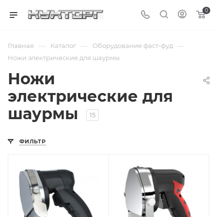
0
—
—
—
Главная
Каталог
Оборудование фаст-фуд
Ножи электрические для шаурмы
Ножи
электрические для
шаурмы
15
ФИЛЬТР
Подпись к товару
Подпись к товару
60 кг/час; 100 мм;
220 В
220 В