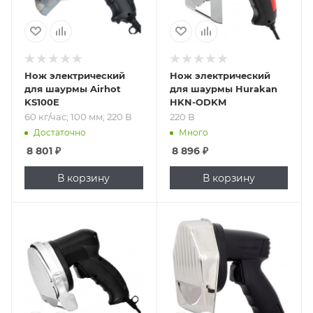
Нож электрический
Нож электрический
для шаурмы Airhot
для шаурмы Hurakan
KS100E
HKN-ODKM
60 кг/час; 100 мм; 220 В
220 В
Достаточно
Много
8 801
₽
8 896
₽
В корзину
В корзину
Подпись к товару
Подпись к товару
100 мм; 220 В
100 мм; 220 В