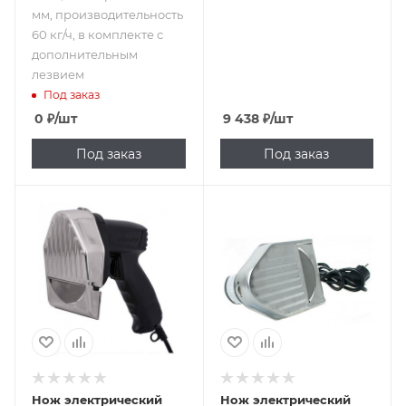
мм, производительность
60 кг/ч, в комплекте с
дополнительным
лезвием
Под заказ
0
₽
/шт
9 438
₽
/шт
Под заказ
Под заказ
Подпись к товару
60 кг/час; 100 мм;
220 В
Нож электрический
Нож электрический