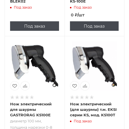
BLEK02
KS-100E
Под заказ
Под заказ
0
₽
/шт
Под заказ
Под заказ
Подпись к товару
диаметр 100 мм,
толщина нарезки
0-8 мм,
производительность
60 кг/ч, в
комплекте с
дополнительным
лезвием
Нож электрический
Нож электрический
для шаурмы
(для шаурмы) т.м. EKSI
GASTRORAG KS100E
серии KS, мод. KS100T
диаметр 100 мм,
Под заказ
толщина нарезки 0-8