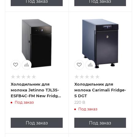
Под заказ
Под заказ
Подпись к товару
220 В
Холодильник для
Холодильник для
молока Jetinno TJL35-
молока Carimali Fridge-
ESFB4C-FM New Fridge
S DGT
(глухая дверца)
220 В
Под заказ
Под заказ
Под заказ
Под заказ