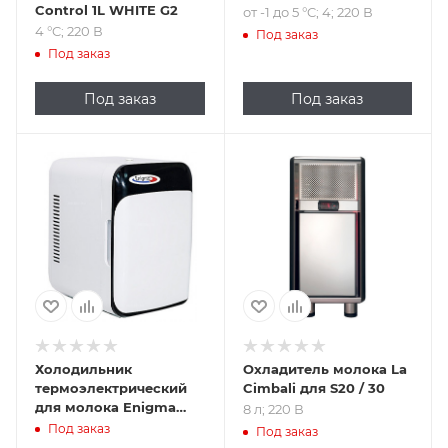
Control 1L WHITE G2
от -1 до 5 °C; 4; 220 В
4 °C; 220 В
Под заказ
Под заказ
Под заказ
Под заказ
Подпись к товару
8 л; 220 В
Холодильник
Охладитель молока La
термоэлектрический
Cimbali для S20 / 30
для молока Enigma
8 л; 220 В
AQ-8L milk fridge
Под заказ
Под заказ