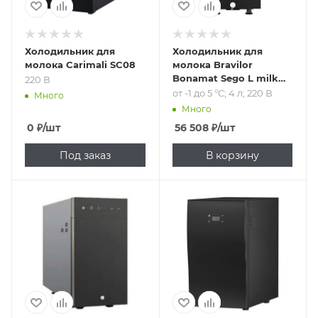
Холодильник для
Холодильник для
молока Carimali SC08
молока Bravilor
Bonamat Sego L milk
220 В
fridge
от -1 до 5 °C; 4 л; 220 В
Много
Много
0
₽
/шт
56 508
₽
/шт
Под заказ
В корзину