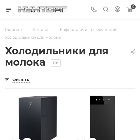
0
—
—
—
Главная
Каталог
Кофеварки и кофемашины
Холодильники для молока
Холодильники для
молока
116
ФИЛЬТР
Подпись к товару
Подпись к товару
220 В
от -1 до 5 °C; 4 л;
220 В