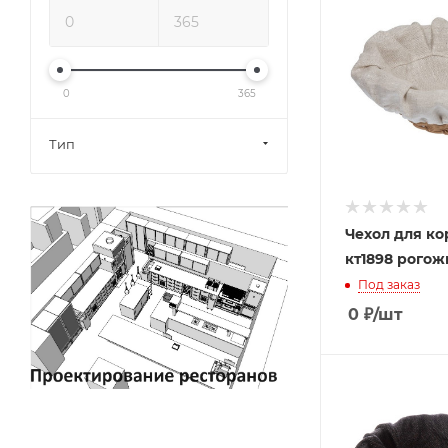
0
365
Тип
Чехол для к
кт1898 рогож
Под заказ
0
₽
/шт