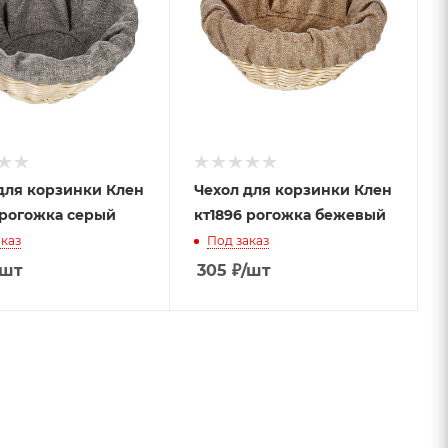
для корзинки Клен
Чехол для корзинки Клен
 рогожка серый
кт1896 рогожка бежевый
каз
Под заказ
/шт
305
₽
/шт