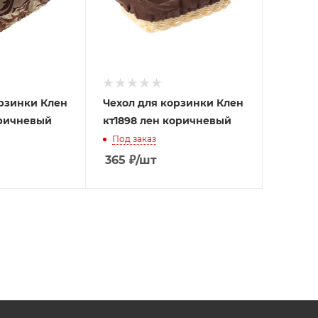
орзинки Клен
Чехол для корзинки Клен
оричневый
кт1898 лен коричневый
Под заказ
365
₽
/шт