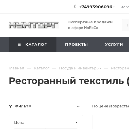
+74993906096
ЗАК
Экспертные продажи
в сфере HoReCa
КАТАЛОГ
ПРОЕКТЫ
УСЛУГИ
—
—
—
Главная
Каталог
Посуда и инвентарь
Ресторан
Ресторанный текстиль 
По цене (возраста
ФИЛЬТР
Цена