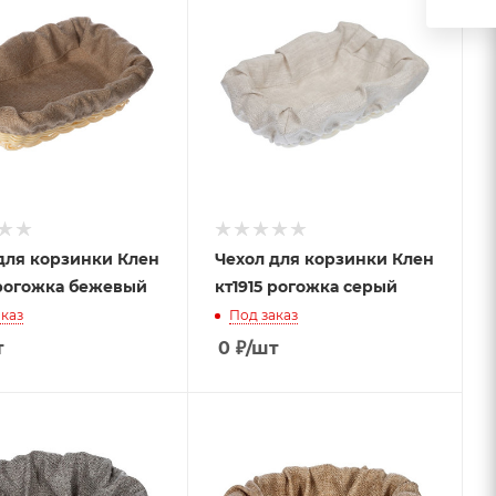
для корзинки Клен
Чехол для корзинки Клен
 рогожка бежевый
кт1915 рогожка серый
каз
Под заказ
т
0
₽
/шт