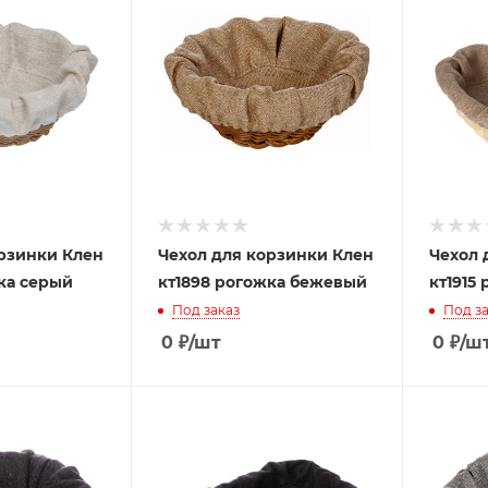
орзинки Клен
Чехол для корзинки Клен
Чехол 
ка серый
кт1898 рогожка бежевый
кт1915
Под заказ
Под за
0
₽
/шт
0
₽
/ш