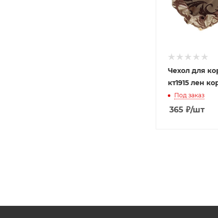
Чехол для к
кт1915 лен к
Под заказ
365
₽
/шт