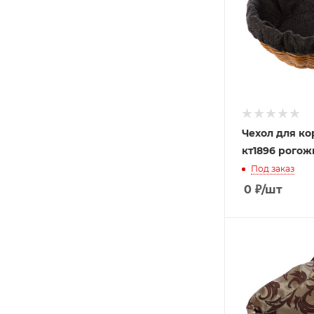
Чехол для к
кт1896 рого
Под заказ
0
₽
/шт