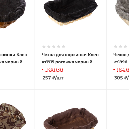
орзинки Клен
Чехол для корзинки Клен
Чехол 
жка черный
кт1915 рогожка черный
кт1896
Под заказ
Под за
257
₽
/шт
305
₽