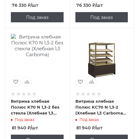
76 330
₽
/шт
76 330
₽
/шт
Под заказ
Под заказ
Витрина хлебная
Витрина хлебная
Полюс K70 N 1,3-2 без
Полюс KC70 N 1,3-2
стекла (Хлебная 1,3
(Хлебная 1,3 Carboma
Carboma)
Cube)
Под заказ
Под заказ
81 940
₽
/шт
81 940
₽
/шт