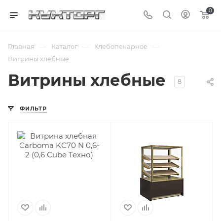
0
—
—
—
Главная
Каталог
Хлебопекарное
Витрины хлебные
Витрины хлебные
8
ФИЛЬТР