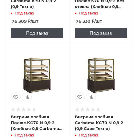
Carboma K70 N 0,9-2
Полюс K70 N 0,9-2 без
(0,9 Техно)
стекла (Хлебная 0,9
Carboma)
Под заказ
Под заказ
76 309
₽
/шт
76 330
₽
/шт
Под заказ
Под заказ
Витрина хлебная
Витрина хлебная
Полюс KC70 N 0,9-2
Carboma KC70 N 0,9-2
(Хлебная 0,9 Carboma
(0,9 Сube Техно)
Сube)
Под заказ
Под заказ