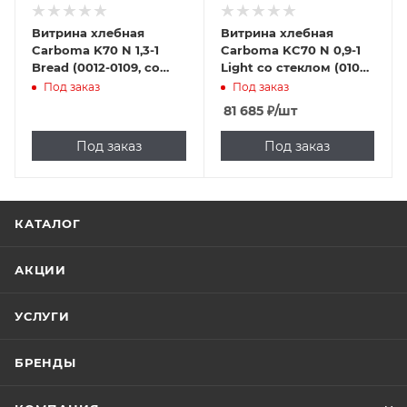
Витрина хлебная
Витрина хлебная
Carboma K70 N 1,3-1
Carboma KC70 N 0,9-1
Bread (0012-0109, со
Light со стеклом (0102-
стеклом)
0109, шоколад /
Под заказ
Под заказ
золото)
81 685
₽
/шт
Под заказ
Под заказ
КАТАЛОГ
АКЦИИ
УСЛУГИ
БРЕНДЫ