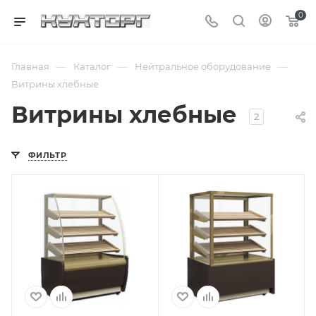
0
—
—
—
Главная
Каталог
Нейтральное оборудование
Витрины хлебные
Витрины хлебные
2
ФИЛЬТР