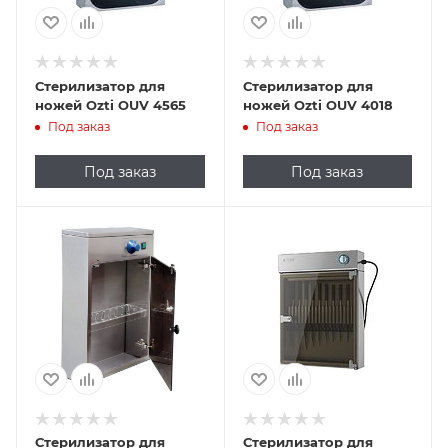
Стерилизатор для
Стерилизатор для
ножей Ozti OUV 4565
ножей Ozti OUV 4018
Под заказ
Под заказ
Под заказ
Под заказ
Подпись к товару
настенный, 1 УФ-
лампа, 1
распашная
стеклянная
дверца с замком,
пластмассовый
держатель на 7
ножей и 2 мусата
Стерилизатор для
Стерилизатор для