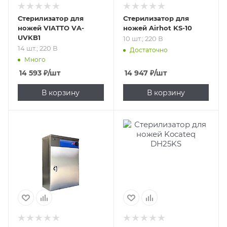
Стерилизатор для
Стерилизатор для
ножей VIATTO VA-
ножей Airhot KS-10
UVKB1
10 шт.; 220 В
14 шт.; 220 В
Достаточно
Много
14 593
₽
/шт
14 947
₽
/шт
В корзину
В корзину
Подпись к товару
Подпись к товару
10 шт.; 220 В
14 шт.; 220 В