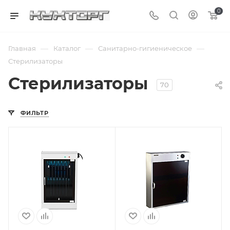
0
—
—
—
Главная
Каталог
Санитарно-гигиеническое
Стерилизаторы
Стерилизаторы
70
ФИЛЬТР
Подпись к товару
Подпись к товару
14 шт.; 220 В
10 шт.; 220 В