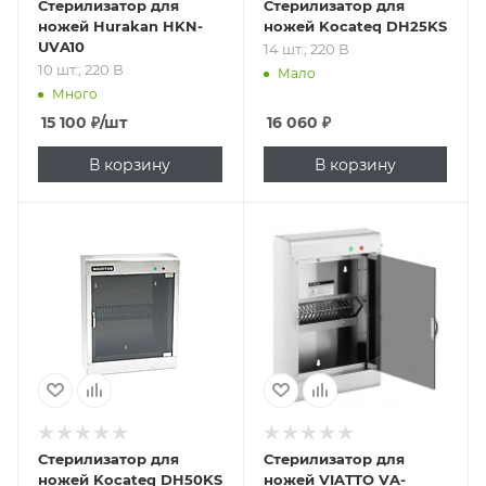
Стерилизатор для
Стерилизатор для
ножей Hurakan HKN-
ножей Kocateq DH25KS
UVA10
14 шт.; 220 В
10 шт.; 220 В
Мало
Много
15 100
₽
/шт
16 060
₽
В корзину
В корзину
Подпись к товару
Подпись к товару
20 шт.; 220 В
20 шт.; 220 В
Стерилизатор для
Стерилизатор для
ножей Kocateq DH50KS
ножей VIATTO VA-