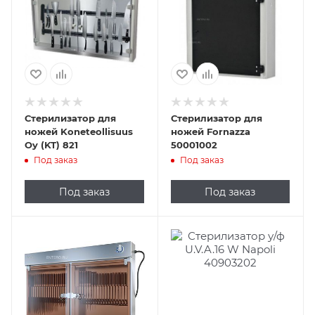
Стерилизатор для
Стерилизатор для
ножей Koneteollisuus
ножей Fornazza
Oy (KT) 821
50001002
Под заказ
Под заказ
Под заказ
Под заказ
Подпись к товару
изготовлен в
виде шкафчика
из нерж. стали,
таймер 0/120 с,
вместимость 15