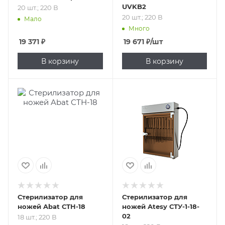
UVKB2
20 шт.; 220 В
20 шт.; 220 В
Мало
Много
19 371
₽
19 671
₽
/шт
В корзину
В корзину
Подпись к товару
Подпись к товару
18 шт.; 220 В
18 шт.; 220 В
Стерилизатор для
Стерилизатор для
ножей Abat СТН-18
ножей Atesy СТУ-1-18-
02
18 шт.; 220 В