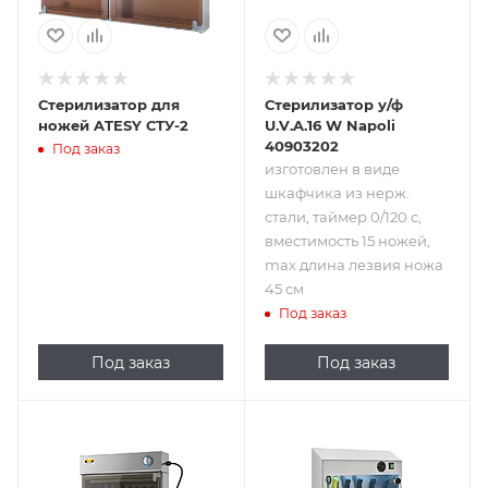
ножей, max длина
лезвия ножа 45
см
Стерилизатор для
Стерилизатор у/ф
ножей ATESY СТУ-2
U.V.A.16 W Napoli
40903202
Под заказ
изготовлен в виде
шкафчика из нерж.
стали, таймер 0/120 с,
вместимость 15 ножей,
max длина лезвия ножа
45 см
Под заказ
Под заказ
Под заказ
Подпись к товару
18 шт.; 220 В