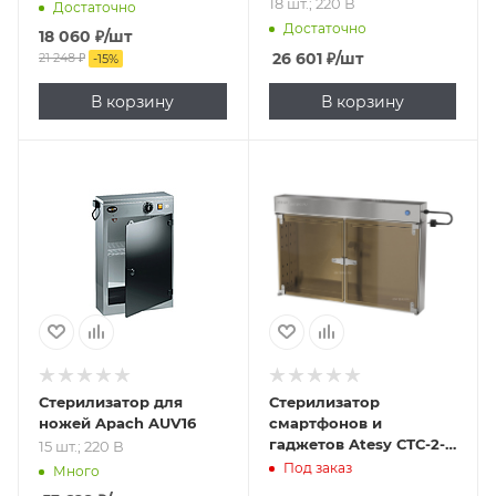
18 шт.; 220 В
Достаточно
Достаточно
18 060
₽
/шт
26 601
₽
/шт
21 248
₽
-
15
%
В корзину
В корзину
Подпись к товару
15 шт.; 220 В
Стерилизатор для
Стерилизатор
ножей Apach AUV16
смартфонов и
гаджетов Atesy СТС-2-
15 шт.; 220 В
02-1
Под заказ
Много