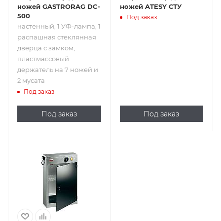
ножей GASTRORAG DC-
ножей ATESY СТУ
500
Под заказ
настенный, 1 УФ-лампа, 1
распашная стеклянная
дверца с замком,
пластмассовый
держатель на 7 ножей и
2 мусата
Под заказ
Под заказ
Под заказ
Подпись к товару
15 шт.; 220 В