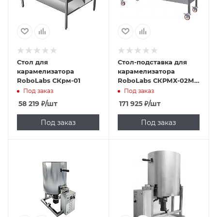
Стол для
Стол-подставка для
карамелизатора
карамелизатора
RoboLabs СКрм-01
RoboLabs СКРМХ-02М
для SugarLips 20
Под заказ
Под заказ
58 219
₽
/шт
171 925
₽
/шт
Под заказ
Под заказ