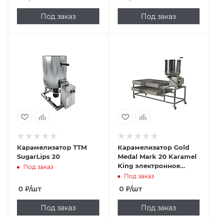
Под заказ
Под заказ
Карамелизатор ТТМ
Карамелизатор Gold
SugarLips 20
Medal Mark 20 Karamel
King электронное
Под заказ
управление
Под заказ
0
₽
/шт
0
₽
/шт
Под заказ
Под заказ