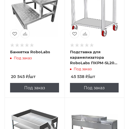
Банкетка RoboLabs
Подставка для
карамелизатора
Под заказ
RoboLabs ПКРМ-SL20
для SugarLips 20
Под заказ
20 545
₽
/шт
45 538
₽
/шт
Под заказ
Под заказ