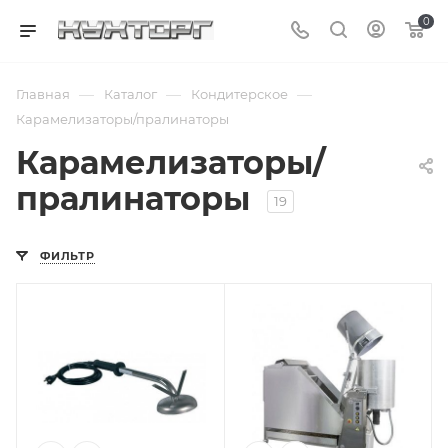
0
—
—
—
Главная
Каталог
Кондитерское
Карамелизаторы/пралинаторы
Карамелизаторы/
пралинаторы
19
ФИЛЬТР