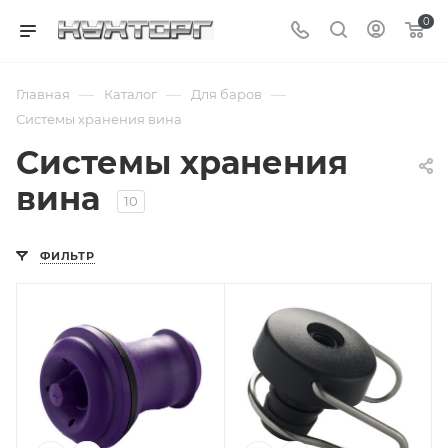
0
—
—
—
Главная
Каталог
Для баров
Системы хранения вина
Системы хранения
вина
10
ФИЛЬТР