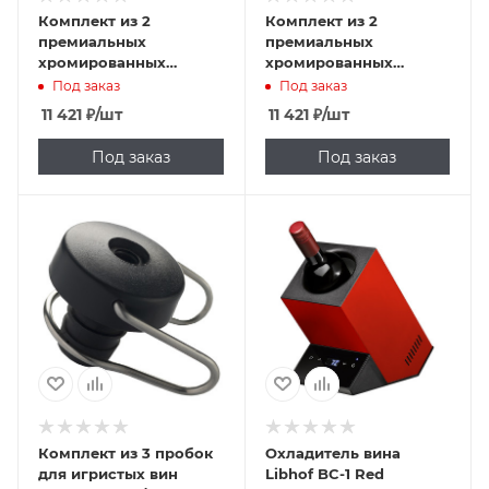
Комплект из 2
Комплект из 2
премиальных
премиальных
хромированных
хромированных
пробок для игристых
пробок для игристых
Под заказ
Под заказ
вин с узким
вин Bermar BC00/14
11 421
₽
/шт
11 421
₽
/шт
горлышком Bermar
BC00/14N
Под заказ
Под заказ
Комплект из 3 пробок
Охладитель вина
для игристых вин
Libhof BC-1 Red