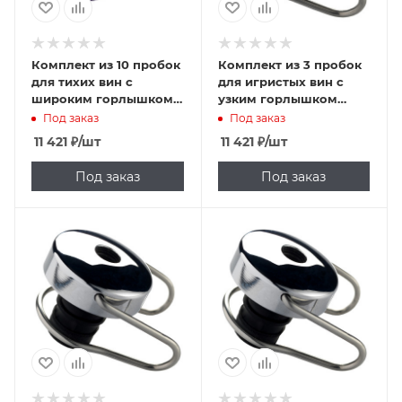
Комплект из 10 пробок
Комплект из 3 пробок
для тихих вин c
для игристых вин с
широким горлышком
узким горлышком
Bermar BC00/3S
Bermar BC00/4N
Под заказ
Под заказ
11 421
₽
/шт
11 421
₽
/шт
Под заказ
Под заказ