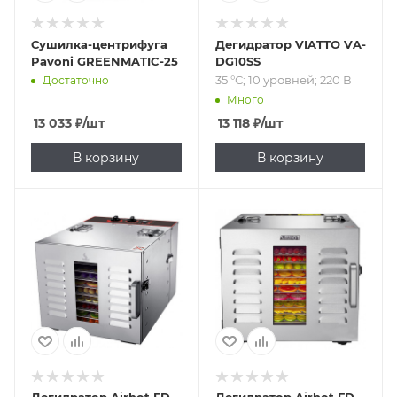
Сушилка-центрифуга
Дегидратор VIATTO VA-
Pavoni GREENMATIC-25
DG10SS
35 °С; 10 уровней; 220 В
Достаточно
Много
13 033
₽
/шт
13 118
₽
/шт
В корзину
В корзину
Подпись к товару
Подпись к товару
от 40 до 90 °С; 10
от 20 до 90 °С; 10
уровней; 220 В
уровней; 220 В