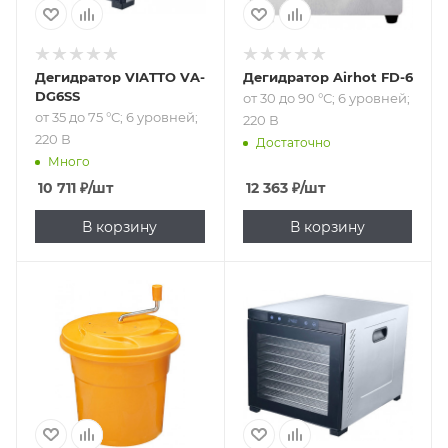
Дегидратор VIATTO VA-
Дегидратор Airhot FD-6
DG6SS
от 30 до 90 °С; 6 уровней;
от 35 до 75 °С; 6 уровней;
220 В
220 В
Достаточно
Много
10 711
₽
/шт
12 363
₽
/шт
В корзину
В корзину
Подпись к товару
35 °С; 10 уровней;
220 В