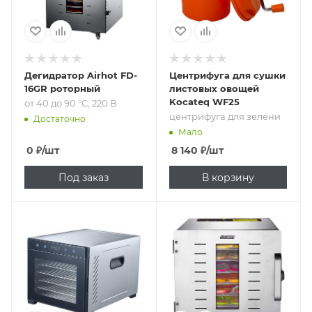
Дегидратор Airhot FD-
Центрифуга для сушки
16GR роторный
листовых овощей
Kocateq WF25
от 40 до 90 °С; 220 В
центрифуга для зелени
Достаточно
Мало
0
₽
/шт
8 140
₽
/шт
Под заказ
В корзину
Подпись к товару
Подпись к товару
от 35 до 75 °С; 6
от 30 до 90 °С; 6
уровней; 220 В
уровней; 220 В