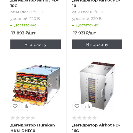
Дегидратор Airhot FD-
Дегидратор Airhot FD-
10G
10
от 40 до 90 °С; 10
от 20 до 90 °С; 10
уровней; 220 В
уровней; 220 В
Достаточно
Достаточно
17 893
₽
/шт
17 931
₽
/шт
В корзину
В корзину
Подпись к товару
Подпись к товару
от 30 до 70 °С; 10
от 40 до 90 °С; 220
уровней; 220 В
В
Дегидратор Hurakan
Дегидратор Airhot FD-
HKN-DHD10
16G