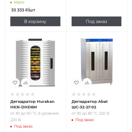
Мало
33 333
₽
/шт
В корзину
Под заказ
Подпись к товару
Подпись к товару
от 30 до 90 °С; 6
от 30 до 85 °С; 220
уровней; 220 В
В
Дегидратор Hurakan
Дегидратор Abat
HKN-DHD6M
ШС-32-2Г-02
от 30 до 90 °С; 6 уровней;
от 30 до 85 °С; 220 В
220 В
Под заказ
Под заказ