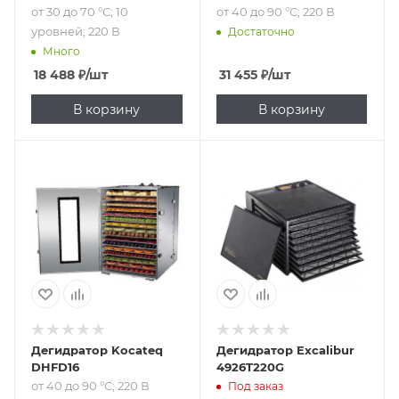
от 30 до 70 °С; 10
от 40 до 90 °С; 220 В
уровней; 220 В
Достаточно
Много
18 488
₽
/шт
31 455
₽
/шт
В корзину
В корзину
Подпись к товару
от 40 до 90 °С; 220
В
Дегидратор Kocateq
Дегидратор Excalibur
DHFD16
4926T220G
от 40 до 90 °С; 220 В
Под заказ