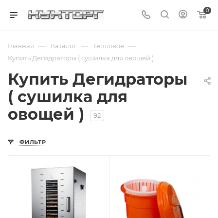
0
—
—
—
Главная
Каталог
Тепловое
Купить Дегидраторы ( сушилка для овощей )
Купить Дегидраторы
( сушилка для
овощей )
92
ФИЛЬТР
Подпись к товару
Подпись к товару
от 40 до 90 °С; 220
центрифуга для
В
зелени