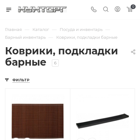
0
—
—
—
Главная
Каталог
Посуда и инвентарь
—
Барный инвентарь
Коврики, подкладки барные
Коврики, подкладки
барные
6
ФИЛЬТР