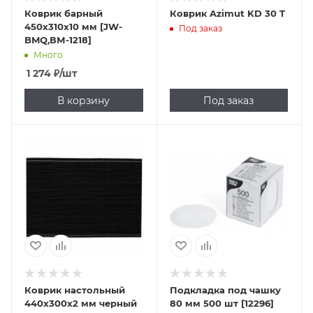
Коврик барный
Коврик Azimut KD 30 T
450х310х10 мм [JW-
Под заказ
BMQ,ВМ-1218]
Много
1 274
₽
/шт
В корзину
Под заказ
Коврик настольный
Подкладка под чашку
440х300х2 мм черный
80 мм 500 шт [12296]