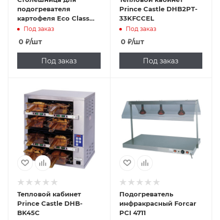
подогревателя
Prince Castle DHB2PT-
картофеля Eco Class
33KFCCEL
MPT-30 Yukon Eco
Под заказ
Под заказ
Class MNT-30 30 см
0
₽
/шт
0
₽
/шт
Под заказ
Под заказ
Тепловой кабинет
Подогреватель
Prince Castle DHB-
инфракрасный Forcar
BK45C
PCI 4711