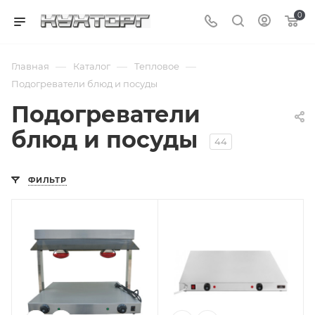
0
—
—
—
Главная
Каталог
Тепловое
Подогреватели блюд и посуды
Подогреватели
блюд и посуды
44
ФИЛЬТР