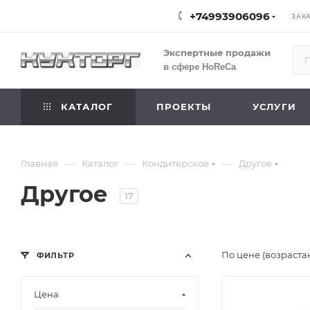
+74993906096
ЗАК
Экспертные продажи
в сфере HoReCa
КАТАЛОГ
ПРОЕКТЫ
УСЛУГИ
—
—
—
Главная
Каталог
Кондитерское
Другое
Другое
17
По цене (возраста
ФИЛЬТР
Цена