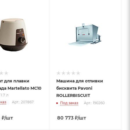
 к товару
 1.7 л
т для плавки
Машина для отливки
да Martellato MC10
бисквита Pavoni
1.7 л
ROLLERBISCUIT
каз
Арт.: 207867
Под заказ
Арт.: 190260
8
₽
/шт
80 773
₽
/шт