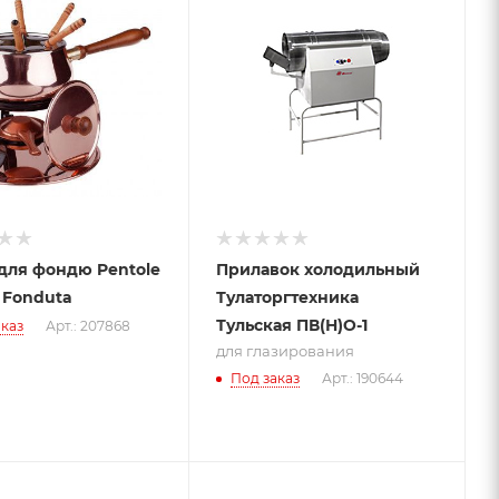
для
глазирования
для фондю Pentole
Прилавок холодильный
i Fonduta
Тулаторгтехника
Тульская ПВ(Н)О-1
каз
Арт.: 207868
для глазирования
Под заказ
Арт.: 190644
Подпись к товару