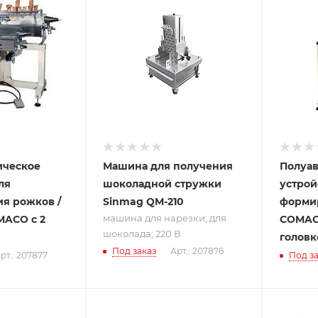
машина для
нарезки; для
шоколада; 220 В
ическое
Машина для получения
Полуав
ля
шоколадной стружки
устрой
ия рожков /
Sinmag QM-210
форми
машина для нарезки; для
MACO с 2
COMAC
шоколада; 220 В
головк
Под заказ
Арт.: 207876
рт.: 207877
Под за