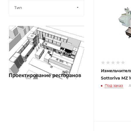
Тип
Измельчитель
Sottoriva MZ 
Под заказ
А