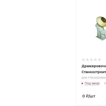
Подпись к това
для
глазирования
380 В
Дражеровоч
Станкостроит
для глазирован
Под заказ
А
0
₽
/шт