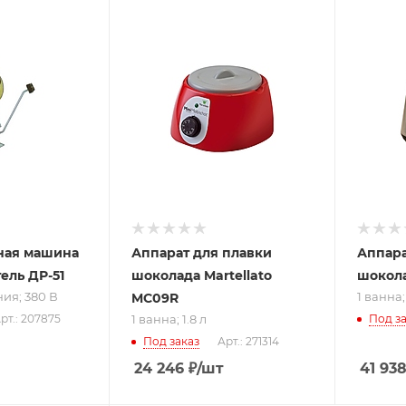
ру
Подпись к товару
Подпись
1 ванна; 1.8 л
1 ванна;
;
ная машина
Аппарат для плавки
Аппара
ель ДР-51
шоколада Martellato
шокола
ия; 380 В
1 ванна; 
MC09R
1 ванна; 1.8 л
рт.: 207875
Под за
Под заказ
Арт.: 271314
24 246
₽
/шт
41 93