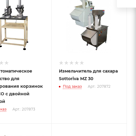
томатическое
Измельчитель для сахара
ство для
Sottoriva MZ 30
рования корзинок
Под заказ
Арт.: 207872
O с двойной
ой
каз
Арт.: 207873
Подпись к товару