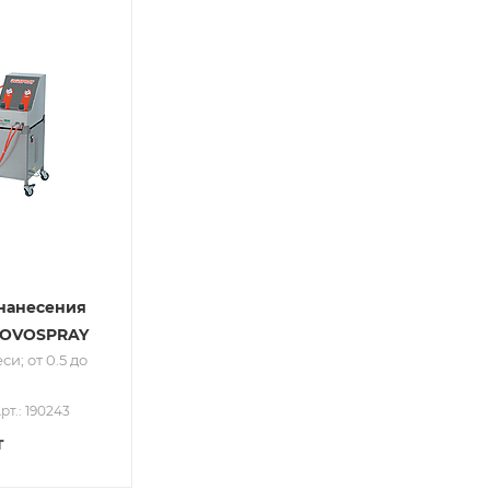
ру
до
нанесения
i OVOSPRAY
и; от 0.5 до
рт.: 190243
т