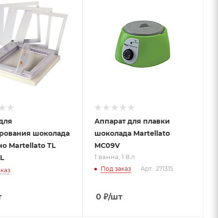
1 ванна; 1.8 л
для
Аппарат для плавки
рования шоколада
шоколада Martellato
о Martellato TL
MC09V
1 ванна; 1.8 л
L
Под заказ
Арт.: 271315
каз
т
0
₽
/шт