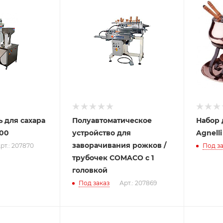
 для сахара
Полуавтоматическое
Набор 
100
устройство для
Agnell
заворачивания рожков /
рт.: 207870
Под за
трубочек COMACO с 1
головкой
Под заказ
Арт.: 207869