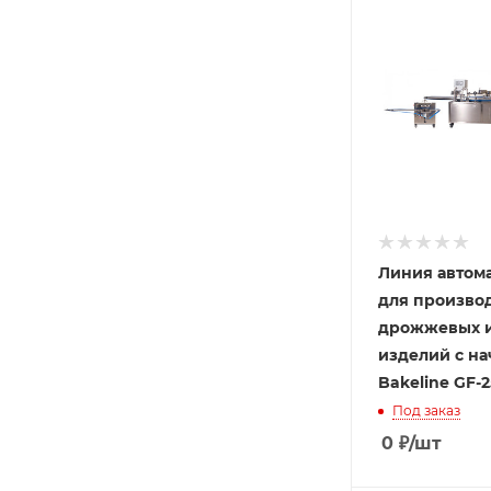
Линия автом
для произво
дрожжевых и
изделий с н
Bakeline GF-
Под заказ
0
₽
/шт