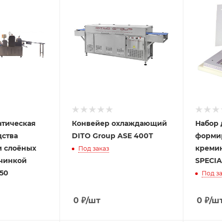
атическая
Конвейер охлаждающий
Набор 
дства
DITO Group ASE 400Т
форми
 слоёных
кремин
Под заказ
ачинкой
SPECIA
250
Под за
0
₽
/шт
0
₽
/ш