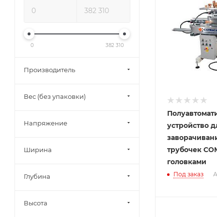
0
382 310
Производитель
Вес (без упаковки)
Полуавтомат
Напряжение
устройство д
заворачиван
трубочек CO
Ширина
головками
Под заказ
А
Глубина
Высота