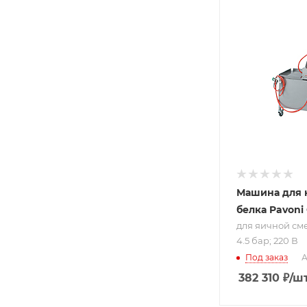
Подпись к това
для яичной
смеси; от 0.5 
4.5 бар; 220 В
Машина для 
белка Pavon
для яичной смес
4.5 бар; 220 В
Под заказ
А
382 310
₽
/ш