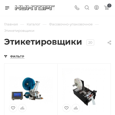
0
—
—
—
Главная
Каталог
Фасовочно-упаковочное
Этикетировщики
Этикетировщики
20
ФИЛЬТР