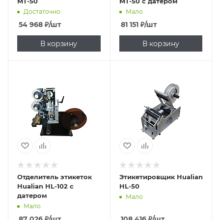
MT-50
MT-50 с датером
Достаточно
Мало
54 968
₽
/шт
81 151
₽
/шт
В корзину
В корзину
Отделитель этикеток
Этикетировщик Hualian
Hualian HL-102 с
HL-50
датером
Мало
Мало
87 026
₽
/шт
108 416
₽
/шт