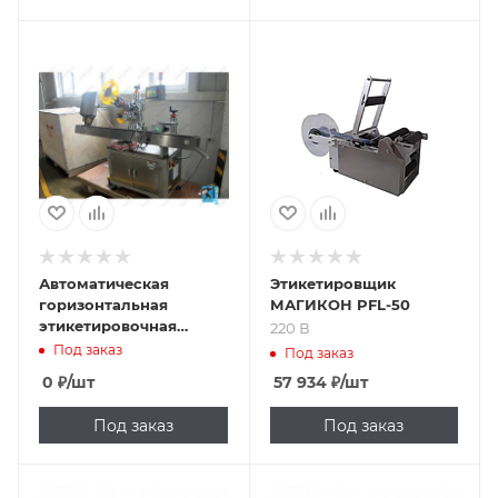
Подпись к товару
220 В
Автоматическая
Этикетировщик
горизонтальная
МАГИКОН PFL-50
этикетировочная
220 В
машина PWM-A для
Под заказ
Под заказ
флаконов
0
₽
/шт
57 934
₽
/шт
Под заказ
Под заказ