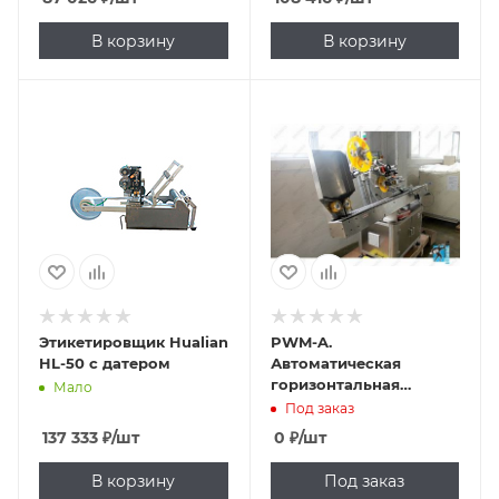
В корзину
В корзину
Этикетировщик Hualian
PWM-A.
HL-50 с датером
Автоматическая
горизонтальная
Мало
этикетировочная
Под заказ
машина для флаконов
137 333
₽
/шт
0
₽
/шт
В корзину
Под заказ