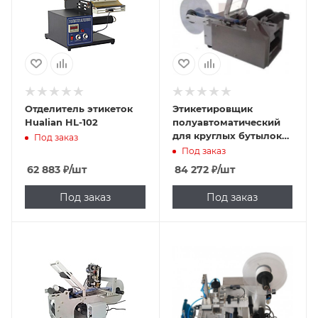
Отделитель этикеток
Этикетировщик
Hualian HL-102
полуавтоматический
для круглых бутылок
Под заказ
PFL-50
Под заказ
62 883
₽
/шт
84 272
₽
/шт
Под заказ
Под заказ
Подпись к товару
Подпись к товару
220 В
220 В