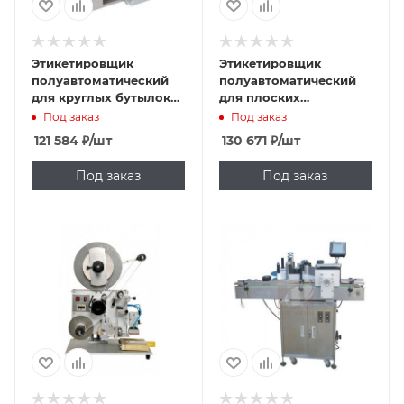
Этикетировщик
Этикетировщик
полуавтоматический
полуавтоматический
для круглых бутылок
для плоских
MPFL-50A
поверхностей PFL-60
Под заказ
Под заказ
121 584
₽
/шт
130 671
₽
/шт
Под заказ
Под заказ