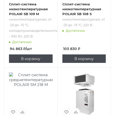
Сплит-система
Сплит-система
низкотемпературная
низкотемпературная
POLAIR SB 109 M
POLAIR SB 108 S
низкотемпературная; от
низкотемпературная; от
-25 до -15 °C;
-25 до -15 °C; 220 В
холодопроизводительность
Достаточно
- 930 Вт; 220 В
Достаточно
94 863
₽
/шт
105 830
₽
В корзину
В корзину
Подпись к товару
Подпись к товару
среднетемпературная;
среднетемпературная;
от -5 до 10 °C;
от -5 до 10 °C; 220
холодопроизводительность
В
- 1600 Вт; от 8.9 до
19.8 м³; 220 В