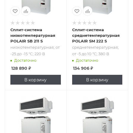
Сплит-система
Сплит-система
низкотемпературная
среднетемпературная
POLAIR SB 211 S
POLAIR SM 222 S
низкотемпературная; от
среднетемпературная;
-25 до -15 °C; 220 В
от -5 до 10 °C; 380 В
Достаточно
Достаточно
128 890
₽
134 906
₽
В корзину
В корзину
Подпись к товару
Подпись к товару
среднетемпературная;
низкотемпературная;
от -5 до 10 °C; 380
от -25 до -15 °C;
В
380 В