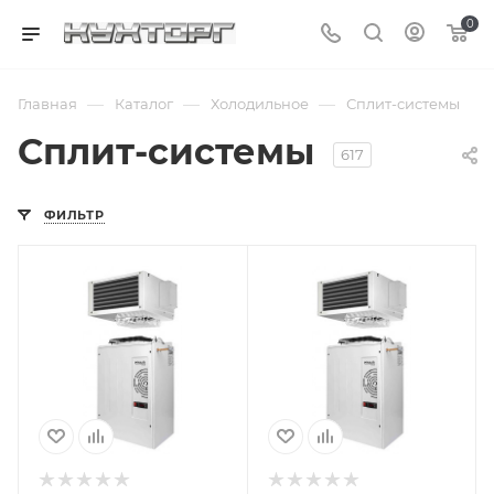
0
—
—
—
Главная
Каталог
Холодильное
Сплит-системы
Сплит-системы
617
ФИЛЬТР
Подпись к товару
Подпись к товару
среднетемпературная;
среднетемпературная;
от -5 до 10 °C;
от -5 до 10 °C; 220
объем камеры - 6
В
м³; 220 В