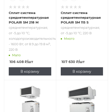
Сплит-система
Сплит-система
среднетемпературная
среднетемпературная
POLAIR SM 218 M
POLAIR SM 115 S
среднетемпературная;
среднетемпературная;
от -5 до 10 °C;
от -5 до 10 °C; 220 В
холодопроизводительность
Много
- 1600 Вт; от 8.9 до 19.8 м³;
220 В
Мало
106 408
₽
/шт
107 630
₽
/шт
В корзину
В корзину
Подпись к товару
Подпись к товару
низкотемпературная;
среднетемпературная;
от -25 до -15 °C;
от -5 до 10 °C; 220
220 В
В