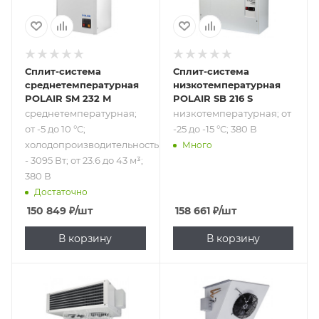
Сплит-система
Сплит-система
среднетемпературная
низкотемпературная
POLAIR SM 232 M
POLAIR SB 216 S
среднетемпературная;
низкотемпературная; от
от -5 до 10 °C;
-25 до -15 °C; 380 В
холодопроизводительность
Много
- 3095 Вт; от 23.6 до 43 м³;
380 В
Достаточно
150 849
₽
/шт
158 661
₽
/шт
В корзину
В корзину
Подпись к товару
Подпись к товару
среднетемпературная;
среднетемпературная;
от -5 до 10 °C; 380
от -5 до 10 °C; 380