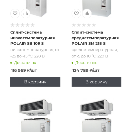
Сплит-система
Сплит-система
низкотемпературная
среднетемпературная
POLAIR SB 109 S
POLAIR SM 218 S
низкотемпературная; от
среднетемпературная;
-25 до -15 °C; 220 В
от -5 до 10 °C; 220 В
Достаточно
Достаточно
116 969
₽
/шт
124 789
₽
/шт
В корзину
В корзину
Подпись к товару
Подпись к товару
низкотемпературная;
среднетемпературная;
от -25 до -15 °C;
от -5 до 10 °C; 380
220 В
В