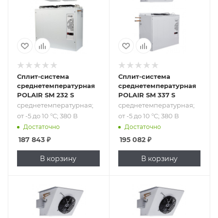
В
В
Сплит-система
Сплит-система
среднетемпературная
среднетемпературная
POLAIR SM 232 S
POLAIR SM 337 S
среднетемпературная;
среднетемпературная;
от -5 до 10 °C; 380 В
от -5 до 10 °C; 380 В
Достаточно
Достаточно
187 843
₽
195 082
₽
В корзину
В корзину
Подпись к товару
Подпись к товару
низкотемпературная;
среднетемпературная;
от -25 до -15 °C;
от -5 до 10 °C; 380