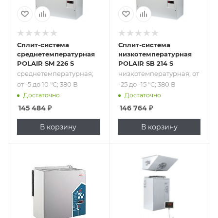
Сплит-система
Сплит-система
среднетемпературная
низкотемпературная
POLAIR SM 226 S
POLAIR SB 214 S
среднетемпературная;
низкотемпературная; от
от -5 до 10 °C; 380 В
-25 до -15 °C; 380 В
Достаточно
Достаточно
145 484
₽
146 764
₽
В корзину
В корзину
Подпись к товару
Подпись к товару
низкотемпературная;
среднетемпературная;
от -18 до -16 °C;
от -5 до 10 °C; 220
объем камеры -
В
от 8 до 14 м³; 220
В, 380 В