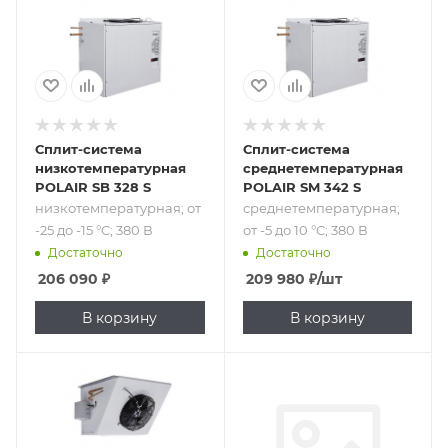
380 В
В
Сплит-система
Сплит-система
низкотемпературная
среднетемпературная
POLAIR SB 328 S
POLAIR SM 342 S
низкотемпературная; от
среднетемпературная;
-25 до -15 °C; 380 В
от -5 до 10 °C; 380 В
Достаточно
Достаточно
206 090
₽
209 980
₽
/шт
В корзину
В корзину
Подпись к товару
низкотемпературная;
от -25 до -15 °C;
380 В