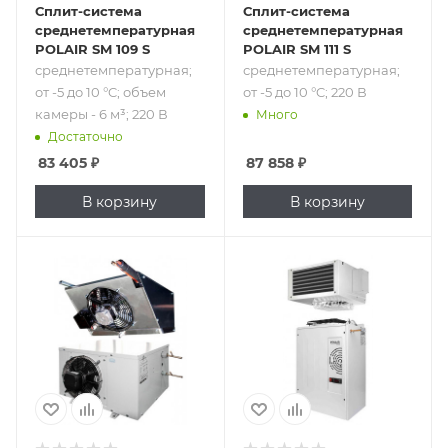
Сплит-система
Сплит-система
среднетемпературная
среднетемпературная
POLAIR SM 109 S
POLAIR SM 111 S
среднетемпературная;
среднетемпературная;
от -5 до 10 °C; объем
от -5 до 10 °C; 220 В
камеры - 6 м³; 220 В
Много
Достаточно
83 405
₽
87 858
₽
В корзину
В корзину
Подпись к товару
Подпись к товару
среднетемпературная;
среднетемпературная;
от -5 до 5 °C; 220 В
от -5 до 10 °C; 220
В