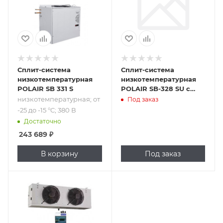
Сплит-система
Сплит-система
низкотемпературная
низкотемпературная
POLAIR SB 331 S
POLAIR SB-328 SU с
зимним комплектом
низкотемпературная; от
Под заказ
-25 до -15 °C; 380 В
Достаточно
243 689
₽
В корзину
Под заказ