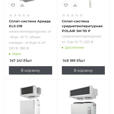
Сплит-система Ариада
Сплит-система
KLS-218
среднетемпературная
POLAIR SM 115 P
низкотемпературная; от
среднетемпературная;
-18 до -16 °C; объем
от -5 до 10 °C; 220 В
камеры - от 8 до 14 м³;
Достаточно
220 В, 380 В
Мало
147 241
₽
/шт
148 189
₽
/шт
В корзину
В корзину
Подпись к товару
Подпись к товару
среднетемпературная;
низкотемпературная;
от -5 до 10 °C;
от -25 до -15 °C;
холодопроизводительность
380 В
- 3095 Вт; от 23.6
до 43 м³; 380 В