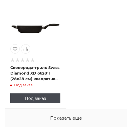
Сковорода-гриль Swiss
Diamond XD 66281I
(28х28 см) квадратная
индукционная
Под заказ
Под заказ
Показать еще