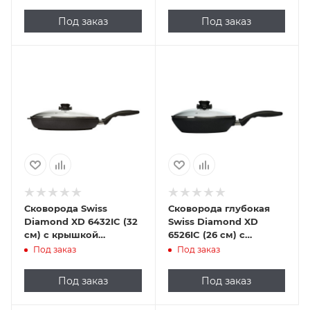
Под заказ
Под заказ
Сковорода Swiss
Сковорода глубокая
Diamond XD 6432IC (32
Swiss Diamond XD
см) с крышкой
6526IC (26 см) с
индукционная
крышкой
Под заказ
Под заказ
индукционная
Под заказ
Под заказ