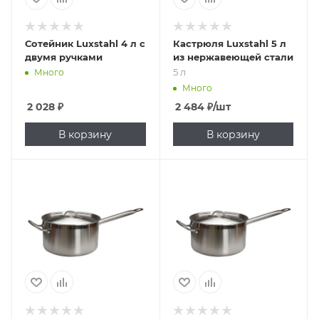
Сотейник Luxstahl 4 л с
Кастрюля Luxstahl 5 л
двумя ручками
из нержавеющей стали
5 л
Много
Много
2 028
₽
2 484
₽
/шт
В корзину
В корзину