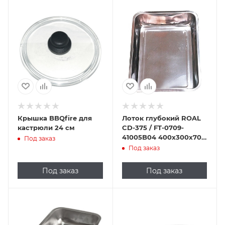
Крышка BBQfire для
Лоток глубокий ROAL
кастрюли 24 см
CD-375 / FT-0709-
41005B04 400х300х70
Под заказ
мм (нерж. сталь)
Под заказ
Под заказ
Под заказ