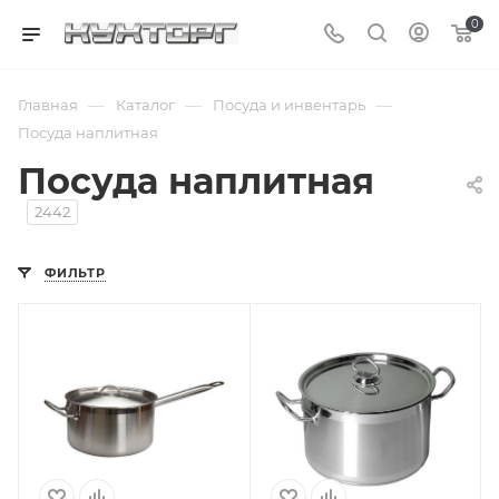
0
—
—
—
Главная
Каталог
Посуда и инвентарь
Посуда наплитная
Посуда наплитная
2442
ФИЛЬТР
Подпись к товару
5 л