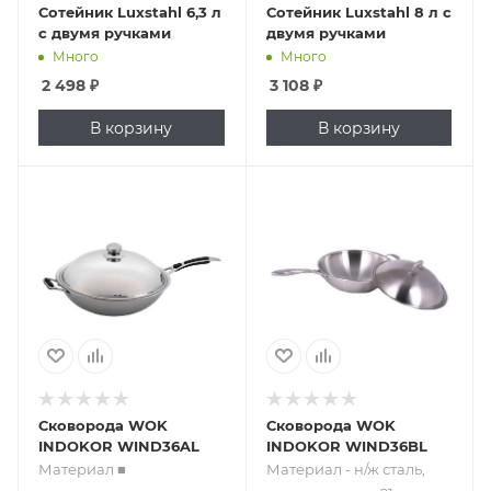
Сотейник Luxstahl 6,3 л
Сотейник Luxstahl 8 л с
с двумя ручками
двумя ручками
Много
Много
2 498
₽
3 108
₽
В корзину
В корзину
Подпись к товару
Подпись к товару
Материал ■
Материал - н/ж
нержавеющая
сталь, крышка,
сталь, крышка,
ручка 21см; d36см.
ручка с
Рекомендовано
силиконовой
для плит
вставкой 21см;
индукционных
дополнительная
Indokor IN5000
ручка
Сковорода WOK
Сковорода WOK
INDOKOR WIND36AL
INDOKOR WIND36BL
Материал ■
Материал - н/ж сталь,