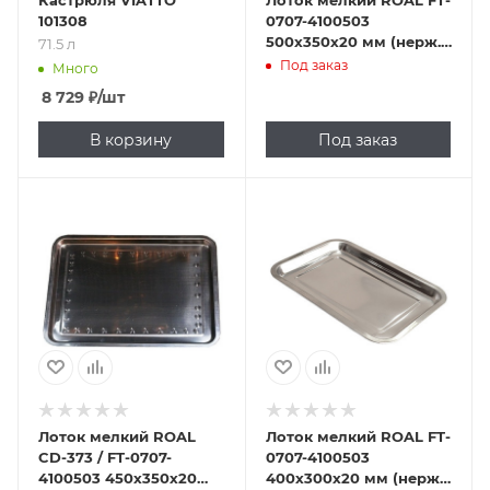
Кастрюля VIATTO
Лоток мелкий ROAL FT-
101308
0707-4100503
500х350х20 мм (нерж.
71.5 л
сталь)
Под заказ
Много
8 729
₽
/шт
В корзину
Под заказ
Лоток мелкий ROAL
Лоток мелкий ROAL FT-
CD-373 / FT-0707-
0707-4100503
4100503 450х350х20
400х300х20 мм (нерж.