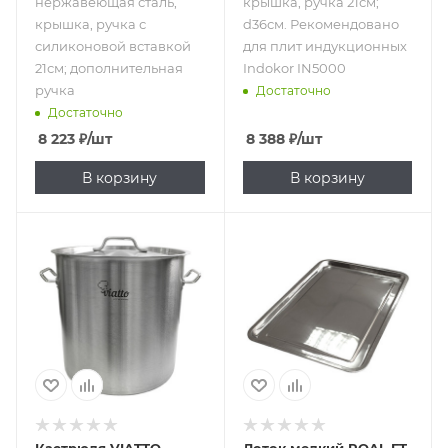
нержавеющая сталь,
крышка, ручка 21см;
крышка, ручка с
d36см. Рекомендовано
силиконовой вставкой
для плит индукционных
21см; дополнительная
Indokor IN5000
ручка
Достаточно
Достаточно
8 223
₽
/шт
8 388
₽
/шт
В корзину
В корзину
Подпись к товару
71.5 л