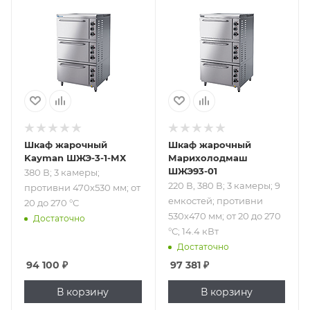
380 В; 3 камеры;
220 В, 380 В; 3
противни 470х530
камеры; 9
мм; от 20 до 270
емкостей;
°С
противни 530х470
мм; от 20 до 270
°С; 14.4 кВт
Шкаф жарочный
Шкаф жарочный
Kayman ШЖЭ-3-1-МХ
Марихолодмаш
ШЖЭ93-01
380 В; 3 камеры;
220 В, 380 В; 3 камеры; 9
противни 470х530 мм; от
емкостей; противни
20 до 270 °С
530х470 мм; от 20 до 270
Достаточно
°С; 14.4 кВт
Достаточно
94 100
₽
97 381
₽
В корзину
В корзину