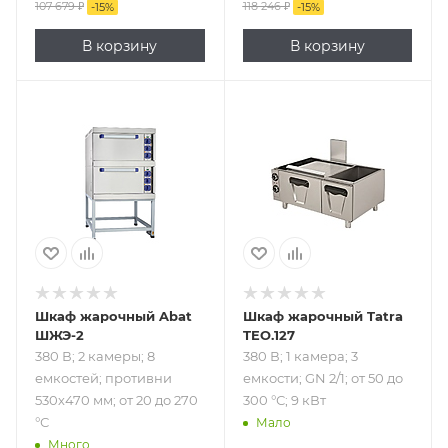
107 679
₽
118 246
₽
-
15
%
-
15
%
В корзину
В корзину
Подпись к товару
Подпись к товару
380 В; 2 камеры; 8
380 В; 1 камера; 3
емкостей;
емкости; GN 2/1;
противни 530х470
от 50 до 300 °С; 9
мм; от 20 до 270
кВт
°С
Шкаф жарочный Abat
Шкаф жарочный Tatra
ШЖЭ-2
TEO.127
380 В; 2 камеры; 8
380 В; 1 камера; 3
емкостей; противни
емкости; GN 2/1; от 50 до
530х470 мм; от 20 до 270
300 °С; 9 кВт
°С
Мало
Много