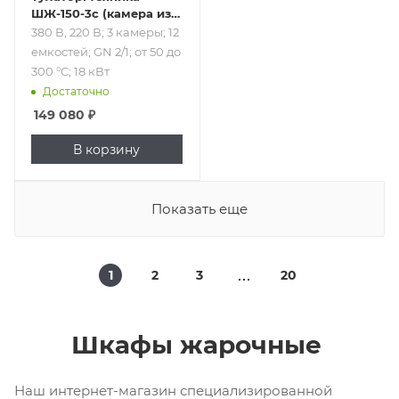
ШЖ-150-3с (камера из
углеродистой стали)
380 В, 220 В; 3 камеры; 12
емкостей; GN 2/1; от 50 до
300 °С; 18 кВт
Достаточно
149 080
₽
В корзину
Показать еще
1
2
3
20
Шкафы жарочные
Наш интернет-магазин специализированной