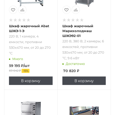
°С; 9.6 кВт
Шкаф жарочный Abat
Шкаф жарочный
ШЖЭ-1-Э
Марихолодмаш
ШЖЭ92-01
220 В; 1 камера; 4
220 В, 380 В; 2 камеры; 6
емкости; противни
емкостей; противни
530х470 мм; от 20 до 270
530х470 мм; от 20 до 270
°С
°С; 9.6 кВт
Много
Достаточно
59 195
₽
/шт
70 820
₽
69 642
₽
-
15
%
В корзину
В корзину
Подпись к товару
Подпись к товару
220 В, 380 В; 2
380 В; 1 камера; 3
камеры; 6
емкости; GN 2/1;
емкостей;
от 100 до 300 °С;