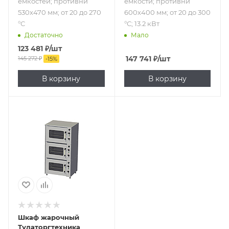
емкостей; противни
емкости; противни
530х470 мм; от 20 до 270
600х400 мм; от 20 до 300
°С
°С; 13.2 кВт
Достаточно
Мало
123 481
₽
/шт
147 741
₽
/шт
145 272
₽
-
15
%
В корзину
В корзину
Подпись к товару
380 В, 220 В; 3
камеры; 12
емкостей; GN 2/1;
от 50 до 300 °С; 18
кВт
Шкаф жарочный
Тулаторгтехника