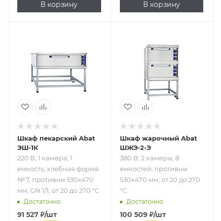
В корзину
В корзину
Подпись к товару
Подпись к товару
220 В; 1 камера; 1
380 В; 2 камеры; 8
емкость; хлебная
емкостей;
форма №7,
противни 530х470
противни 530х470
мм; от 20 до 270
мм, GN 1/1; от 20
°С
до 270 °С
Шкаф пекарский Abat
Шкаф жарочный Abat
ЭШ-1К
ШЖЭ-2-Э
220 В; 1 камера; 1
380 В; 2 камеры; 8
емкость; хлебная форма
емкостей; противни
№7, противни 530х470
530х470 мм; от 20 до 270
мм, GN 1/1; от 20 до 270 °С
°С
Достаточно
Достаточно
91 527
₽
/шт
100 509
₽
/шт