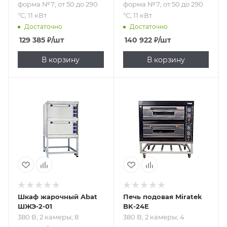
форма №7; от 50 до 290
форма №7; от 50 до 290
°С; 11 кВт
°С; 11 кВт
Достаточно
Достаточно
129 385
₽
/шт
140 922
₽
/шт
В корзину
В корзину
Подпись к товару
Подпись к товару
380 В; 2 камеры; 8
380 В; 2 камеры; 4
емкостей;
емкости;
противни 530х470
противни
мм; от 20 до 270
600х400 мм; от 20
°С
до 300 °С; 13.2 кВт
Шкаф жарочный Abat
Печь подовая Miratek
ШЖЭ-2-01
BK-24E
380 В; 2 камеры; 8
380 В; 2 камеры; 4