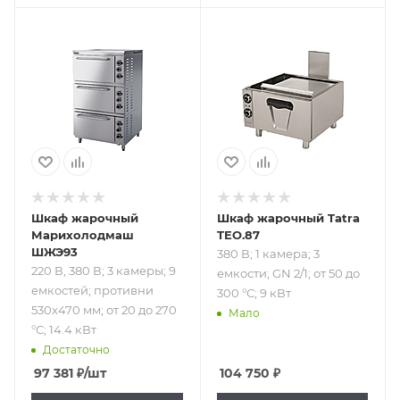
Подпись к товару
Подпись к товару
220 В, 380 В; 3
380 В; 1 камера; 3
камеры; 9
емкости; GN 2/1;
емкостей;
от 50 до 300 °С; 9
противни 530х470
кВт
мм; от 20 до 270
°С; 14.4 кВт
Шкаф жарочный
Шкаф жарочный Tatra
Марихолодмаш
TEO.87
ШЖЭ93
380 В; 1 камера; 3
220 В, 380 В; 3 камеры; 9
емкости; GN 2/1; от 50 до
емкостей; противни
300 °С; 9 кВт
530х470 мм; от 20 до 270
Мало
°С; 14.4 кВт
Достаточно
97 381
₽
/шт
104 750
₽