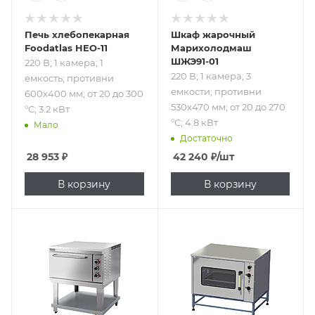
Печь хлебопекарная
Шкаф жарочный
Foodatlas HEO-11
Марихолодмаш
ШЖЭ91-01
220 В; 1 камера; 1
220 В; 1 камера; 3
емкость; противни
емкости; противни
600х400 мм; от 20 до 300
530х470 мм; от 20 до 270
°С; 3.2 кВт
°С; 4.8 кВт
Мало
Достаточно
28 953
₽
42 240
₽
/шт
В корзину
В корзину
Подпись к товару
Подпись к товару
220 В; 1 камера; 3
220 В; 1 камера; 4
емкости;
емкости; GN 2/1;
противни 530х470
от 50 до 300 °С;
мм; от 20 до 270
6.3 кВт
°С; 4.8 кВт