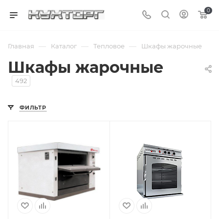
0
—
—
—
Главная
Каталог
Тепловое
Шкафы жарочные
Шкафы жарочные
492
ФИЛЬТР
Подпись к товару
220 В; 1 камера; 6
емкостей; GN 2/1;
от 30 до 180 °С;
2.55 кВт