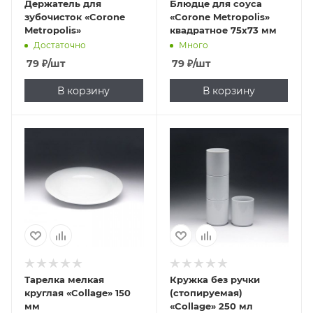
Держатель для
Блюдце для соуса
зубочисток «Corone
«Corone Metropolis»
Metropolis»
квадратное 75х73 мм
Достаточно
Много
79
₽
/шт
79
₽
/шт
В корзину
В корзину
Тарелка мелкая
Кружка без ручки
круглая «Collage» 150
(стопируемая)
мм
«Collage» 250 мл