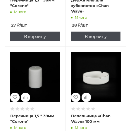
Перечница 1,5 " 38мм
Держатель для
"Corone"
зубочисток «Chan
Wave»
Много
Много
27
₽
/шт
28
₽
/шт
В корзину
В корзину
Перечница 1,5 " 39мм
Пепельница «Chan
"Corone"
Wave» 100 мм
Много
Много