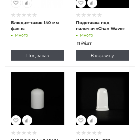
Блюдце-тазик 140 мм
Подставка под
фаянс
палочки «Chan Wave»
Много
Много
11
₽
/шт
Под заказ
В корзину