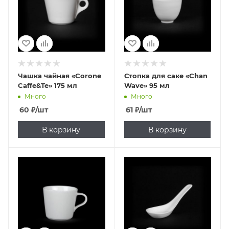
Чашка чайная «Corone
Стопка для саке «Chan
Caffe&Te» 175 мл
Wave» 95 мл
Много
Много
60
₽
/шт
61
₽
/шт
В корзину
В корзину