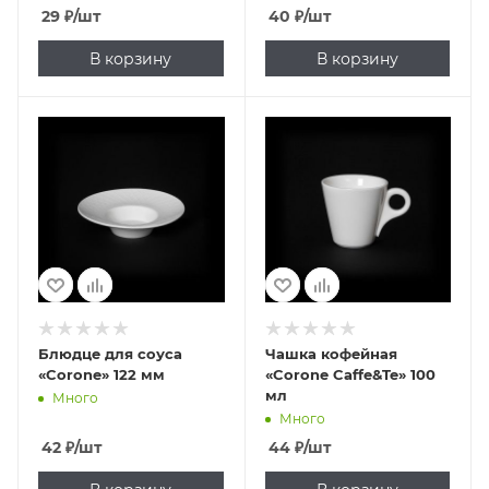
29
₽
/шт
40
₽
/шт
В корзину
В корзину
Блюдце для соуса
Чашка кофейная
«Corone» 122 мм
«Corone Caffe&Te» 100
мл
Много
Много
42
₽
/шт
44
₽
/шт