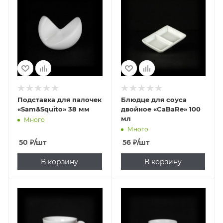
Подставка для палочек
Блюдце для соуса
«Sam&Squito» 38 мм
двойное «CaBaRe» 100
мл
Много
Много
50
₽
/шт
56
₽
/шт
В корзину
В корзину