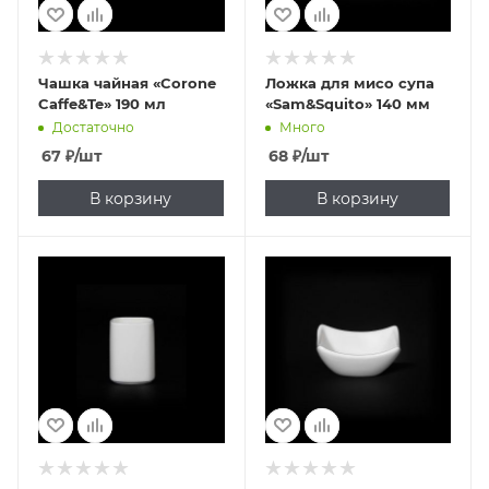
Чашка чайная «Corone
Ложка для мисо супа
Caffe&Te» 190 мл
«Sam&Squito» 140 мм
Достаточно
Много
67
₽
/шт
68
₽
/шт
В корзину
В корзину