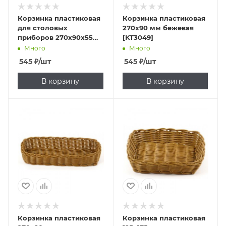
Корзинка пластиковая
Корзинка пластиковая
для столовых
270х90 мм бежевая
приборов 270х90х55
[KT3049]
мм белая [White 3531,
Много
Много
KT3049]
545
₽
/шт
545
₽
/шт
В корзину
В корзину
Корзинка пластиковая
Корзинка пластиковая