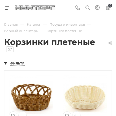
0
—
—
—
Главная
Каталог
Посуда и инвентарь
—
Барный инвентарь
Корзинки плетеные
Корзинки плетеные
57
ФИЛЬТР