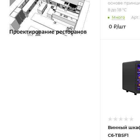
основе принци
8 до 18 °C
Много
Арт.
0
₽
/шт
Подпись к това
отдельностоя
монотемпера
6 бут.; систем
охлаждения н
основе
принципа
Пельтье; от 8
18 °C
Винный шкаф
C6-TBSF1