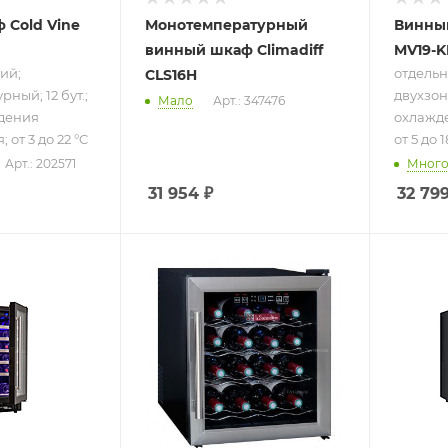
 Cold Vine
Монотемпературный
Винны
винный шкаф Climadiff
MV19-K
ий;
отдельн
CLS16H
ный; 12 бут.;
двухзонн
Мало
Арт.: 347476
дения
охлажд
от 3 до 22 °C
от 5 до 1
Арт.: 202571
Мног
31 954
₽
32 79
ру
Подпись к товару
Подпись
щий;
отдельно
отдель
й;
стоящий;
моноте
турный;
монотемпературный;
12 бут.
ма
16 бут.; система
охлажд
охлаждения на
гибридн
я;
основе
до 18 °
принципа
Пельтье; от 8 до