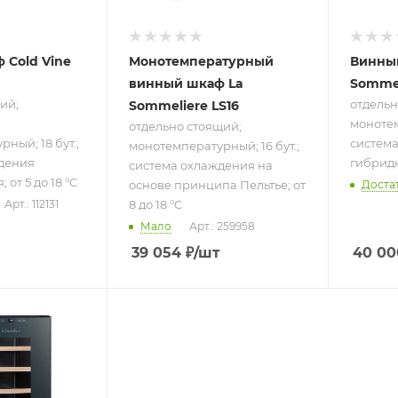
18 °C
 Cold Vine
Монотемпературный
Винны
винный шкаф La
Sommel
ий;
отдельн
Sommeliere LS16
монотем
отдельно стоящий;
ный; 18 бут.;
систем
монотемпературный; 16 бут.;
дения
гибридна
система охлаждения на
от 5 до 18 °C
основе принципа Пельтье; от
Доста
8 до 18 °C
Арт.: 112131
Мало
Арт.: 259958
39 054
₽
/шт
40 00