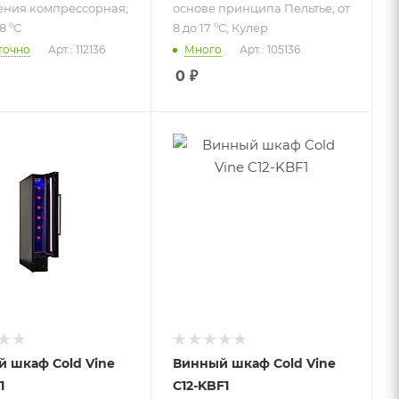
ения компрессорная;
основе принципа Пельтье; от
8 °C
8 до 17 °C; Кулер
точно
Арт.: 112136
Много
Арт.: 105136
0
₽
 к товару
Подпись к товару
ностоящий;
отдельностоящий;
ваемый;
монотемпературный;
мпературный;
12 бут.; система
 система
охлаждения
ения
компрессорная;
ссорная;
от 3 до 22 °C
18 °C
 шкаф Cold Vine
Винный шкаф Cold Vine
1
C12-KBF1