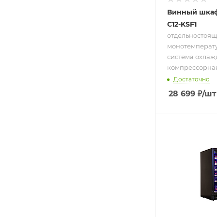
Винный шкаф
C12-KSF1
отдельностоящ
монотемператур
система охлаж
компрессорная; 
Достаточно
28 699
₽
/шт
Подпись к това
отдельностоя
встраиваемы
монотемпера
18 бут.; систе
охлаждения
компрессорна
от 5 до 18 °C