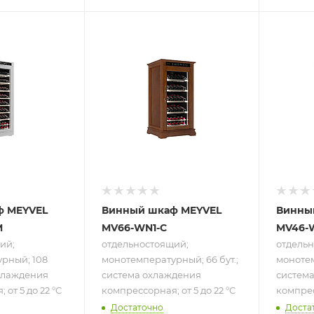
ру
Подпись к товару
Подпись
щий;
отдельностоящий;
отдель
турный;
монотемпературный;
моноте
ема
66 бут.; система
46 бут.
охлаждения
охлажд
я;
компрессорная;
компре
от 5 до 22 °C
от 5 до
ф MEYVEL
Винный шкаф MEYVEL
Винны
M
MV66-WN1-C
MV46-
ий;
отдельностоящий;
отдельн
рный; 108
монотемпературный; 66 бут.;
монотем
охлаждения
система охлаждения
систем
от 5 до 22 °C
компрессорная; от 5 до 22 °C
компрес
Достаточно
Доста