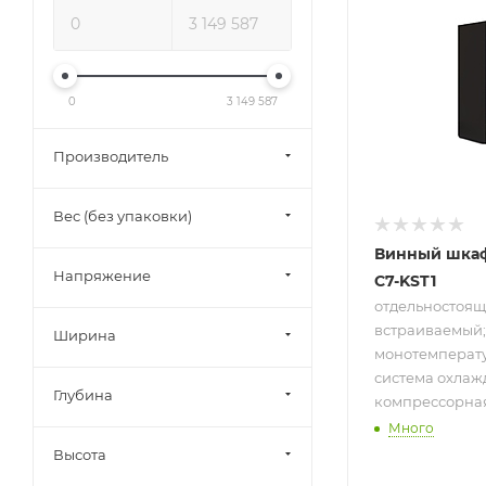
отдельностоя
встраиваемы
монотемпера
7 бут.; систем
охлаждения
0
3 149 587
компрессорна
от 5 до 18 °C
Производитель
Вес (без упаковки)
Винный шкаф
Напряжение
C7-KST1
отдельностоящ
встраиваемый;
Ширина
монотемператур
система охлаж
Глубина
компрессорная; 
Много
Высота