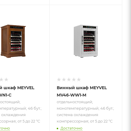
 к товару
Подпись к товару
ностоящий;
отдельностоящий;
мпературный;
монотемпературный;
; система
46 бут.; система
ения
охлаждения
ссорная;
компрессорная;
 22 °C
от 5 до 22 °C
й шкаф MEYVEL
Винный шкаф MEYVEL
WN1-C
MV46-WW1-M
остоящий;
отдельностоящий;
пературный; 46 бут.;
монотемпературный; 46 бут.;
а охлаждения
система охлаждения
сорная; от 5 до 22 °C
компрессорная; от 5 до 22 °C
точно
Достаточно