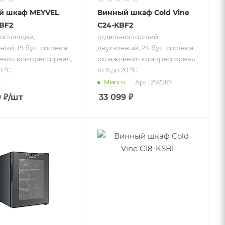
й шкаф MEYVEL
Винный шкаф Cold Vine
BF2
C24-KBF2
остоящий;
отдельностоящий;
ый; 19 бут.; система
двухзонный; 24 бут.; система
ения компрессорная;
охлаждения компрессорная;
8 °C
от 5 до 20 °C
о
Много
Арт.: 292267
9
₽
/шт
33 099
₽
 к товару
Подпись к товару
ностоящий;
встраиваемый;
мпературный;
монотемпературный;
; система
18 бут.; система
ения
охлаждения
ая; от 11
компрессорная;
C
от 3 до 22 °C