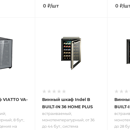
0
₽
/шт
0
₽
/ш
ру
Подпись к товару
Подпись
щий;
встраиваемый;
встраи
турный;
монотемпературный;
моноте
а
от 36 до 44 бут.;
от 24 до
а
система
систем
охлаждения
охлажд
компрессорная;
компре
 до
от 4 до 18 °C
от 4 до
 VIATTO VA-
Винный шкаф Indel B
Винный
BUILT-IN 36 HOME PLUS
BUILT-
ий;
встраиваемый;
встраи
ный; 8 бут.;
монотемпературный; от 36
монотем
дения на
до 44 бут.; система
до 28 бу