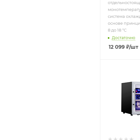
отдельностоящ
монотемператур
система охлаж
основе принци
8 до 18 °C
Достаточно
12 099
₽
/шт
Подпись к това
отдельностоя
монотемпера
12 бут.; систе
охлаждения
компрессорна
от 3 до 22 °C