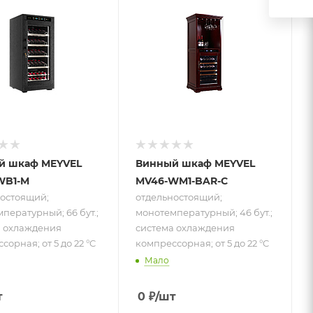
ностоящий;
отдельностоящий;
мпературный;
монотемпературный;
; система
46 бут.; система
ения
охлаждения
ссорная;
компрессорная;
 22 °C
от 5 до 22 °C
й шкаф MEYVEL
Винный шкаф MEYVEL
WB1-M
MV46-WM1-BAR-C
остоящий;
отдельностоящий;
пературный; 66 бут.;
монотемпературный; 46 бут.;
а охлаждения
система охлаждения
сорная; от 5 до 22 °C
компрессорная; от 5 до 22 °C
Мало
т
0
₽
/шт