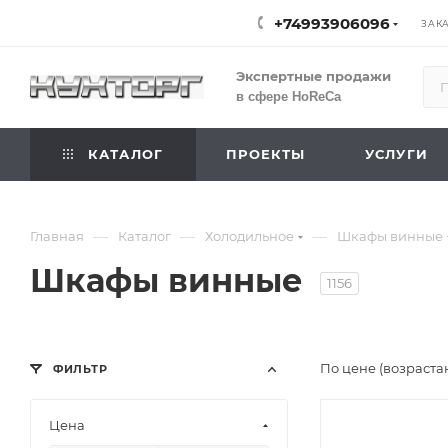
+74993906096
ЗАК
Экспертные продажи
в сфере HoReCa
КАТАЛОГ
ПРОЕКТЫ
УСЛУГИ
—
—
—
Главная
Каталог
Холодильное
Шкафы винные
Шкафы винные
1156
По цене (возраста
ФИЛЬТР
Цена
Подпись к това