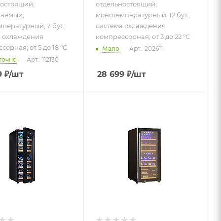
остоящий;
отдельностоящий;
ваемый;
монотемпературный; 12 бут.;
пературный; 7 бут.;
система охлаждения
а охлаждения
компрессорная; от 3 до 22 °C
орная; от 5 до 18 °C
Мало
Арт.: 202611
точно
Арт.: 112130
9
₽
/шт
28 699
₽
/шт
 к товару
Подпись к товару
ностоящий;
отдельностоящий;
ный; 19
двухзонный; 24
истема
бут.; система
ения
охлаждения
ссорная;
компрессорная;
18 °C
от 5 до 20 °C