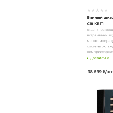
Винный шкаф
C18-KBT1
отдельностоящ
встраиваемый;
монотемператур
система охлаж
компрессорная; 
Достаточно
38 599
₽
/шт