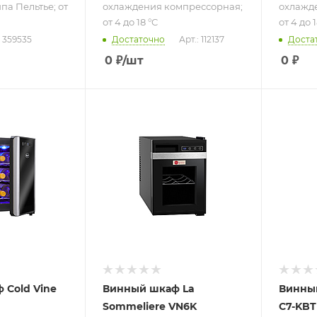
па Пельтье; от
охлаждения компрессорная;
охлажд
от 4 до 18 °C
от 4 до 1
: 359535
Достаточно
Арт.: 112137
Доста
0
₽
/шт
0
₽
ру
Подпись к товару
Подпись
щий;
отдельностоящий;
отдель
турный;
монотемпературный;
встраи
а
6 бут.; система
моноте
а
охлаждения на
7 бут.;
основе
охлажд
принципа
компре
 до
Пельтье; от 7 до
от 5 до 
18 °C
 Cold Vine
Винный шкаф La
Винный
Sommeliere VN6K
C7-KBT