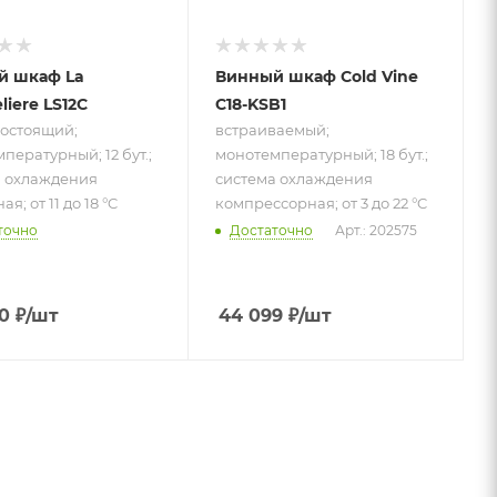
й шкаф La
Винный шкаф Cold Vine
iere LS12C
C18-KSB1
остоящий;
встраиваемый;
пературный; 12 бут.;
монотемпературный; 18 бут.;
а охлаждения
система охлаждения
я; от 11 до 18 °C
компрессорная; от 3 до 22 °C
точно
Достаточно
Арт.: 202575
0
₽
/шт
44 099
₽
/шт