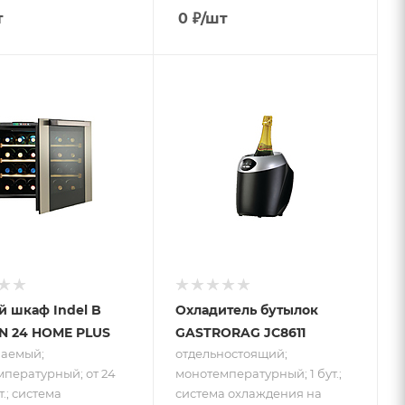
т
0
₽
/шт
 к товару
Подпись к товару
ваемый;
отдельностоящий;
мпературный;
монотемпературный;
 28 бут.;
1 бут.; система
а
охлаждения на
ения
основе
ссорная;
принципа
 18 °C
Пельтье; от 8 до
17 °C; Кулер
 шкаф Indel B
Охладитель бутылок
IN 24 HOME PLUS
GASTRORAG JC8611
ваемый;
отдельностоящий;
пературный; от 24
монотемпературный; 1 бут.;
т.; система
система охлаждения на