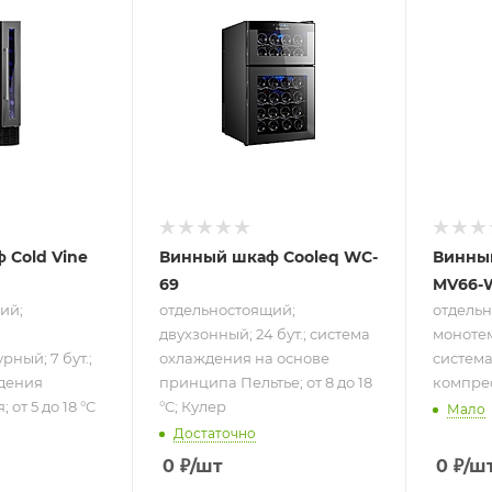
щий;
отдельностоящий;
отдель
й;
двухзонный; 24
моноте
турный;
бут.; система
66 бут.
а
охлаждения на
охлажд
основе
компре
я;
принципа
от 5 до
Пельтье; от 8 до
18 °C; Кулер
 Cold Vine
Винный шкаф Cooleq WC-
Винны
69
MV66-
ий;
отдельностоящий;
отдельн
двухзонный; 24 бут.; система
монотем
ный; 7 бут.;
охлаждения на основе
систем
дения
принципа Пельтье; от 8 до 18
компрес
от 5 до 18 °C
°C; Кулер
Мало
Достаточно
0
₽
/шт
0
₽
/ш