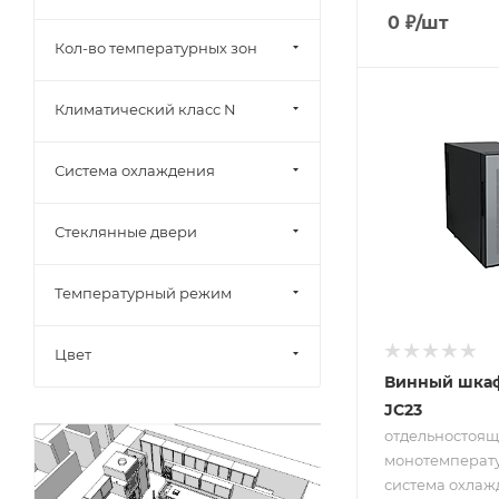
0
₽
/шт
Кол-во температурных зон
Подпись к това
Климатический класс N
отдельностоя
монотемпера
Система охлаждения
8 бут.; систем
охлаждения н
основе
Стеклянные двери
принципа
Пельтье; от 8
18 °C
Температурный режим
Цвет
Винный шкаф
JC23
отдельностоящ
монотемператур
система охлаж