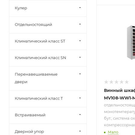
Кулер
Подпись к това
отдельностоя
Отдельностоящий
монотемпера
108 бут.; сист
охлаждения
Климатический класс ST
компрессорна
от 5 до 22 °C
Климатический класс SN
Перенавешиваемые
двери
Винный шка
MV108-WW1-
Климатический класс T
отдельностоящ
монотемперату
Встраиваемый
бут.; система 
компрессорная; 
Дверной упор
Мало