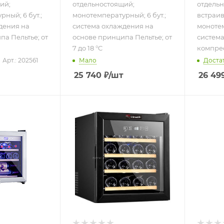
ий;
отдельностоящий;
отдельн
ный; 6 бут.;
монотемпературный; 6 бут.;
встраи
дения на
система охлаждения на
монотем
па Пельтье; от
основе принципа Пельтье; от
систем
7 до 18 °C
компресс
Арт.: 202561
Мало
Доста
25 740
₽
/шт
26 49
ру
Подпись
щий;
отдель
турный;
двухзон
ма
бут.; с
охлажд
я;
компре
от 5 до 