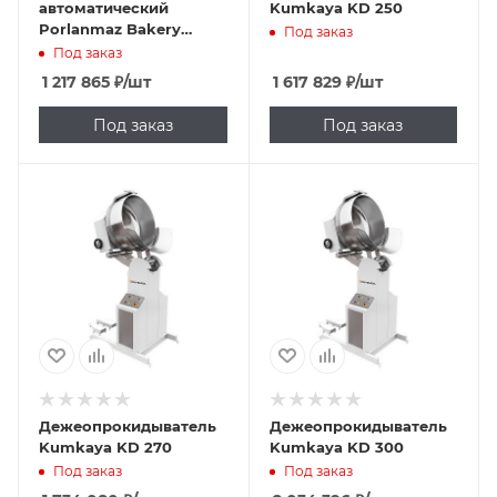
автоматический
Kumkaya KD 250
Porlanmaz Bakery
Под заказ
Machinery PMBT 430
Под заказ
1 217 865
₽
/шт
1 617 829
₽
/шт
Под заказ
Под заказ
Дежеопрокидыватель
Дежеопрокидыватель
Kumkaya KD 270
Kumkaya KD 300
Под заказ
Под заказ