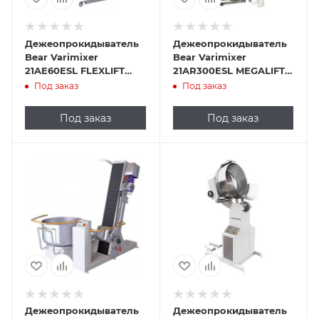
Дежеопрокидыватель
Дежеопрокидыватель
Bear Varimixer
Bear Varimixer
21AE60ESL FLEXLIFT
21AR300ESL MEGALIFT
INOX 30-80M
INOX 200 M
Под заказ
Под заказ
Под заказ
Под заказ
Дежеопрокидыватель
Дежеопрокидыватель