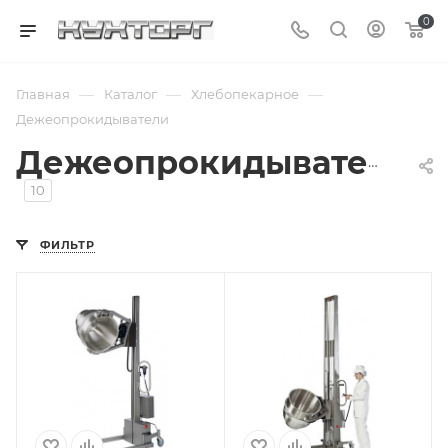
0
—
—
—
Главная
Каталог
Хлебопекарное
Дежеопрокидыватели
Дежеопрокидыватели
10
ФИЛЬТР