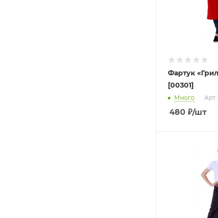
Фартук «Гри
[00301]
Много
Арт.
480
₽
/шт