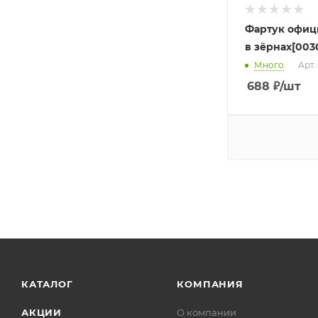
Фартук офиц
в зёрнах[003
Много
Арт.
688
₽
/шт
КАТАЛОГ
КОМПАНИЯ
АКЦИИ
О компании