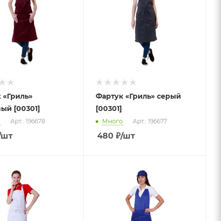
 «Гриль»
Фартук «Гриль» серый
ый [00301]
[00301]
о
Арт.: 196678
Много
Арт.: 196677
/шт
480
₽
/шт