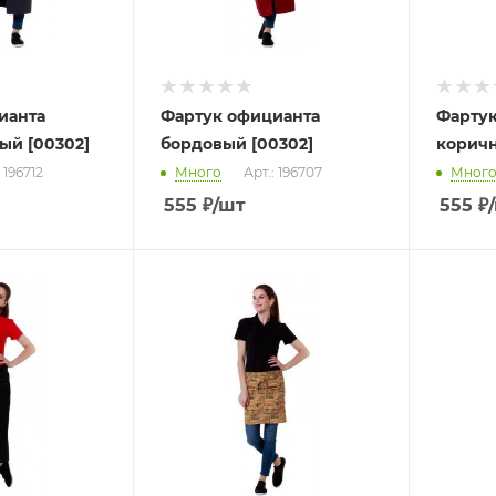
ианта
Фартук официанта
Фартук
ый [00302]
бордовый [00302]
коричн
 196712
Много
Арт.: 196707
Мног
555
₽
/шт
555
₽