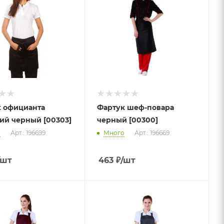
 официанта
Фартук шеф-повара
ий черный [00303]
черный [00300]
о
Арт.: 196699
Много
Арт.: 196669
/шт
463
₽
/шт