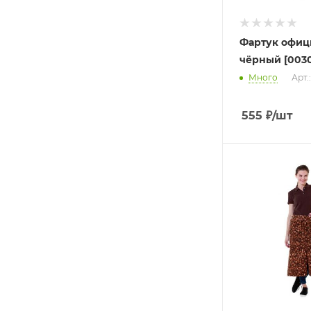
Фартук офиц
чёрный [0030
Много
Арт.
555
₽
/шт