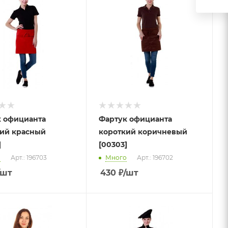
 официанта
Фартук официанта
ий красный
короткий коричневый
]
[00303]
о
Арт.: 196703
Много
Арт.: 196702
/шт
430
₽
/шт