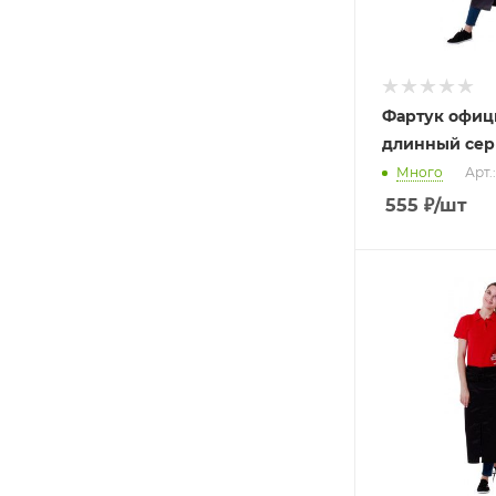
Фартук офиц
длинный сер
Много
Арт.:
555
₽
/шт