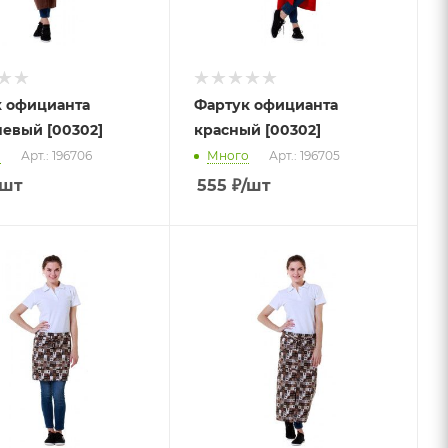
 официанта
Фартук официанта
евый [00302]
красный [00302]
о
Арт.: 196706
Много
Арт.: 196705
/шт
555
₽
/шт