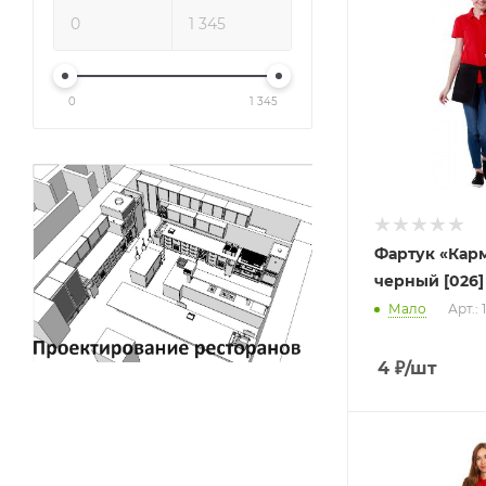
0
1 345
Фартук «Кар
черный [026]
Мало
Арт.:
4
₽
/шт