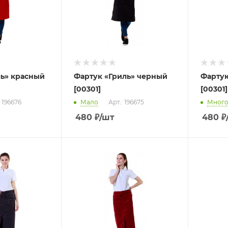
ль» красный
Фартук «Гриль» черный
Фартук
[00301]
[00301]
: 196676
Мало
Арт.: 196675
Мног
480
₽
/шт
480
₽