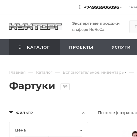
+74993906096
ЗАК
Экспертные продажи
в сфере HoReCa
КАТАЛОГ
ПРОЕКТЫ
УСЛУГИ
—
—
—
Главная
Каталог
Вспомогательное, инвентарь
Фартуки
99
По цене (возраста
ФИЛЬТР
Цена