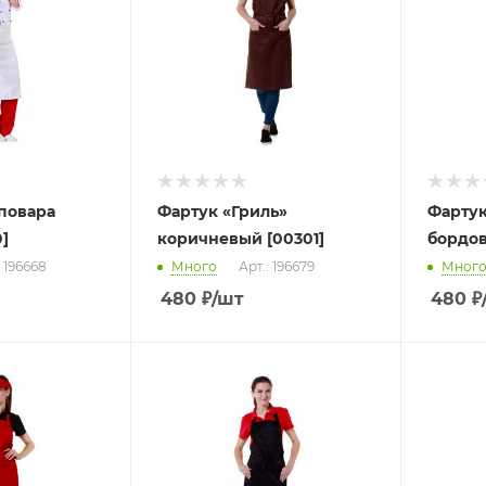
повара
Фартук «Гриль»
Фартук
]
коричневый [00301]
бордов
: 196668
Много
Арт.: 196679
Мног
480
₽
/шт
480
₽