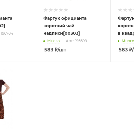
ианта
Фартук официанта
Фартук
2]
короткий чай
коротк
надписи[00303]
в квад
: 196704
Много
Арт.: 196698
Мног
583
₽
/шт
583
₽