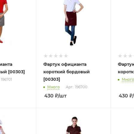
ианта
Фартук официанта
Фартук
ый [00303]
короткий бордовый
коротк
[00303]
: 196701
Мног
Много
Арт.: 196700
430
₽
/шт
430
₽