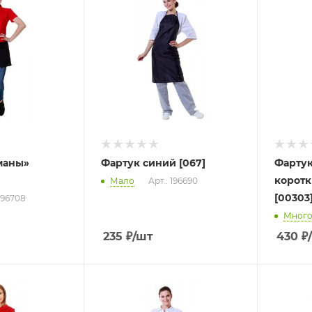
маны»
Фартук синий [067]
Фартук
коротк
Мало
Арт.: 196690
[00303
 196708
Мног
235
₽
/шт
430
₽