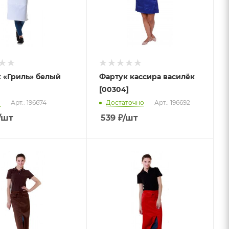
 «Гриль» белый
Фартук кассира василёк
[00304]
о
Арт.: 196674
Достаточно
Арт.: 196692
/шт
539
₽
/шт