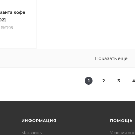
ианта кофе
02]
: 196709
Показать еще
1
2
3
ИНФОРМАЦИЯ
ПОМОЩЬ
Магазины
Условия оп